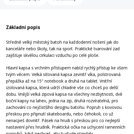
Mazání a čištění
Páteřáky
Zabezpečení
Základní popis
Ostatní
Středně velký městský batoh na každodenní nošení jak do
Brašny, košíky a nosiče
kanceláře nebo školy, tak na sport. Praktické tvarování zad
Vložky do bot
zajišťuje skvělou cirkulaci vzduchu po celé ploše.
Pumpičky a pumpy
Hlavní kapsa s vrchním přístupem nabízí rychlý přístup ke všem
Náhradní díly
tvým věcem. Velká síťovaná kapsa zevnitř víka, polstrovaná
přepážka až na 15" notebook a druhá na tablet. Vnitřní
izolovaná kapsa, která udrží chladné vše co chceš po delší
Nářadí pro kola
Boby a kluzáky
dobu. Vnější velká zipová kapsa na všechny nezbytnosti, dvě
boční kapsy na lahev, jedna na zip, druhá rozvíratelná, pro
zachování co nejčistšího designu batohu. Popruh s kovovou
Blatníky
přeskou pro připnutí skateboardu, nebo čehokoli, co už
nenacpeš dovnitř. Pásek na hrudi s přeskou pro co nejlepší
nastavení přes hrudník. Praktická očka na uchycení ramenních
Řetězy
popruhů, když nechceš, aby ti všude plandaly.