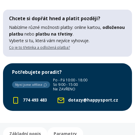
Lyžařské rukavice
Rukavice na běžky
Snowboardové vázání
Skialpové boty
Kukly a uši
Plavání
Chcete si dopřát hned a platit později?
Gripy
Kalhoty
Lyžařské vázání
Vázání na běžky
Snowboardové rukavice
Skialpové vázání
Oblečení
Nabízíme různé možnosti platby: online kartou,
odloženou
platbu
nebo
platbu na třetiny
.
Stojánky
Doplňky
Vyberte si tu, která vám nejvíce vyhovuje.
Sjezdové hole
Doplňky na běžky
Snowboardové náhradní díly
Skialpové hole
Lyžařské hole
Co je to třetinka a odložená platba?
Zvonky a houkačky
Brýle na běžky
Snowboardové doplňky
Skialpové rukavice
Péče o skluznici a hrany
Potřebujete poradit?
Světla
Po - Pá 10:00 - 18:00
So 9:00 - 15:00
Skialpové doplňky
Vaky, tašky a batohy
Nyní jsme offline
Ne ZAVŘENO
774 493 483
dotazy@happysport.cz
Lepení a opravné sady
Skialpové pásy
Dárkové poukazy
Pláště a duše
Sněžnice
Brusle
Základní popis
Parametry