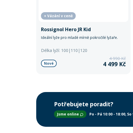
+ Vázání v ceně
Rossignol Hero JR Kid
Ideální lyže pro mladé mírně pokročilé lyžaře.
Délka lyží: 100|110|120
4 990 Kč
4 499 Kč
Nové
Potřebujete poradit?
Jsme online
Po - Pá 10:00 - 18:00
So 