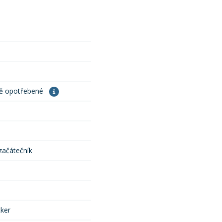
ně opotřebené
 začátečník
cker