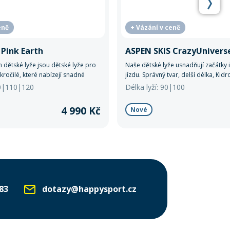
eně
+ Vázání v ceně
 Pink Earth
ASPEN SKIS CrazyUnivers
h dětské lyže jsou dětské lyže pro
Naše dětské lyže usnadňují začátky i
kročilé, které nabízejí snadné
jízdu. Správný tvar, delší délka, Kidr
litu a podporu správné techniky
zaoblená pata zajišťují stabilitu, sn
00|110|120
Délka lyží: 90|100
systému Back Driver.
bezpečné brzdění.
4 990 Kč
Nové
83
dotazy@happysport.cz