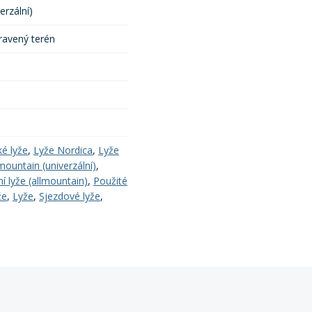
erzální)
ravený terén
ké lyže
,
Lyže Nordica
,
Lyže
mountain (univerzální)
,
í lyže (allmountain)
,
Použité
že
,
Lyže
,
Sjezdové lyže
,