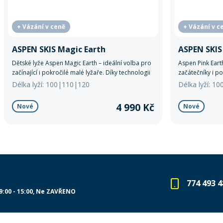
+ Vázání v ceně
+ Vázání v c
ASPEN SKIS Magic Earth
ASPEN SKIS
Dětské lyže Aspen Magic Earth – ideální volba pro
Aspen Pink Eart
začínající i pokročilé malé lyžaře. Díky technologii
začátečníky i po
Rocker a systému Back Driver se snadno ovládají
ovládání, stabi
Délka lyží: 100|110|120
Délka lyží: 1
a podporují správnou techniku jízdy. K dispozici
díky rockeru a 
ve více délkách i barvách.
4 990 Kč
Nové
Nové
774 493 4
9:00 - 15:00
Ne ZAVŘENO