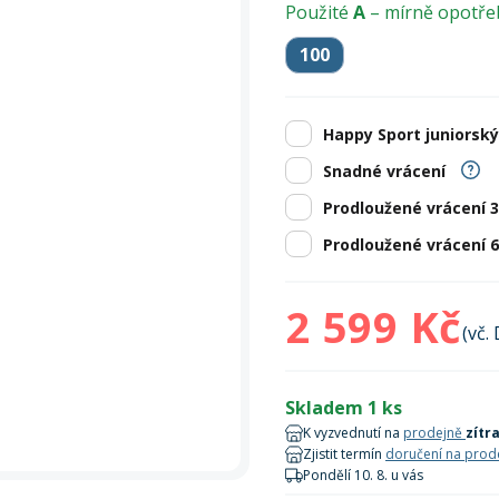
Zobrazit vš
bruslení
panely
Použité
A
– mírně opotř
Vesty
Skejty a koloběžky
Pásky
Skialpinismus
Oblečení
Frisbee a jiné
Sluneční brýle
Doplňky
100
Zobrazit vš
Powerbanky a solární
Plavání
panely
Happy Sport juniorský
Zobrazit vš
Zobrazit vš
Snadné vrácení
Prodloužené vrácení 
Prodloužené vrácení 
2 599 Kč
(vč.
Skladem 1 ks
K vyzvednutí na
prodejně
zítr
Zjistit termín
doručení na prod
Pondělí 10. 8. u vás