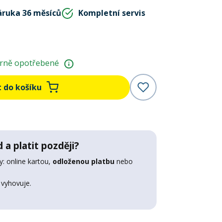
áruka 36 měsíců
Kompletní servis
rně opotřebené
t do košíku
 a platit později?
: online kartou,
odloženou platbu
nebo
 vyhovuje.