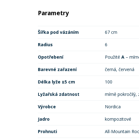
Parametry
Šířka pod vázáním
67 cm
Radius
6
Opotřebení
Použité
A
– mír
Barevné zařazení
černá, červená
Délka lyže ±5 cm
100
Lyžařská zdatnost
mírně pokročilý,
Výrobce
Nordica
Jadro
kompozitové
Prohnuti
All-Mountain Ro