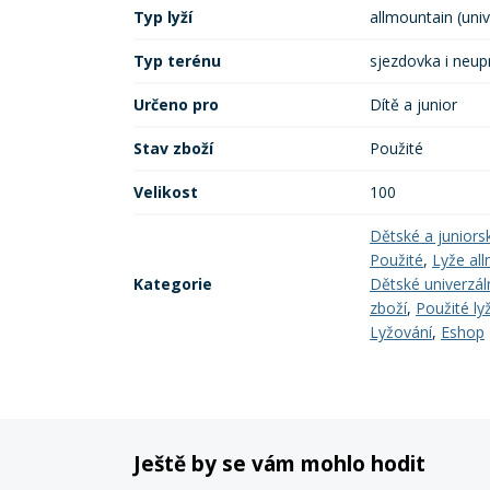
Typ lyží
allmountain (univ
Typ terénu
sjezdovka i neup
Určeno pro
Dítě a junior
Stav zboží
Použité
Velikost
100
Dětské a juniors
Použité
,
Lyže all
Kategorie
Dětské univerzáln
zboží
,
Použité ly
Lyžování
,
Eshop
Ještě by se vám mohlo hodit