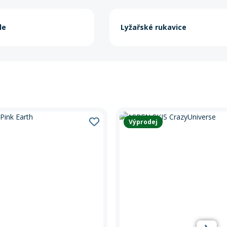
le
Lyžařské rukavice
Výprodej