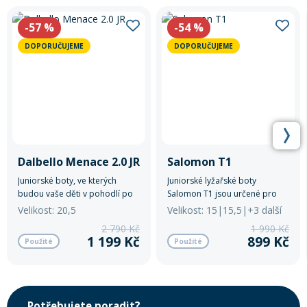
-57
%
-54
%
DOPORUČUJEME
DOPORUČUJEME
Dalbello Menace 2.0 JR
Salomon T1
Juniorské boty, ve kterých
Juniorské lyžařské boty
budou vaše děti v pohodlí po
Salomon T1 jsou určené pro
celý den.
nejmenší začínající lyžaře,
Velikost: 20,5
Velikost: 15|15,5|+3 další
kterým nabízejí pohodlí,
2 790 Kč
1 990 Kč
snadné obouvání a stabilitu při
1 199 Kč
899 Kč
Použité
Použité
prvních jízdách na svahu.
Potřebujete poradit?