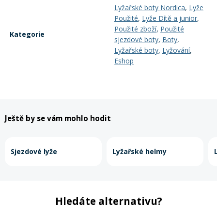
Lyžařské boty Nordica
,
Lyže
Použité
,
Lyže Dítě a junior
,
Použité zboží
,
Použité
Kategorie
sjezdové boty
,
Boty
,
Lyžařské boty
,
Lyžování
,
Eshop
Ještě by se vám mohlo hodit
Sjezdové lyže
Lyžařské helmy
Hledáte alternativu?