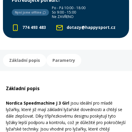
Potřebujete poradit?
Po - Pá 10:00 - 18:00
So 9:00 - 15:00
Nyní jsme offline
Rukavice na kolo
Ne ZAVŘENO
774 493 483
dotazy@happysport.cz
Základní popis
Parametry
Základní popis
Nordica Speedmachine J 3 Girl
jsou ideální pro mladé
lyžařky, které již mají základní lyžařské dovednosti a chtějí se
dále zlepšovat. Díky třípřezkovému designu poskytují tyto
lyžáky lepší podporu a kontrolu, což je důležité pro pokročilejší
lyžařské techniky. Jsou vhodné pro lyžařky, které chtějí