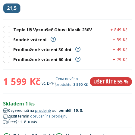
Lyžařské rukavice
Rukavice na běžky
Snowboardové vázání
Skialpové boty
Kukly a uši
21,5
Plavání
Gripy
Kalhoty
Lyžařské vázání
Vázání na běžky
Snowboardové rukavice
Skialpové vázání
Oblečení
+ 849 Kč
Teplo Uš Vysoušeč Obuvi Klasik 230V
Stojánky
Doplňky
+ 59 Kč
Snadné vrácení
Sjezdové hole
Doplňky na běžky
Snowboardové náhradní díly
Skialpové hole
Lyžařské hole
+ 49 Kč
Prodloužené vrácení 30 dní
+ 79 Kč
Prodloužené vrácení 60 dní
Zvonky a houkačky
Brýle na běžky
Snowboardové doplňky
Skialpové rukavice
Péče o skluznici a hrany
1 599 Kč
Cena nového
Světla
UŠETŘÍTE 55
%
(vč. DPH)
produktu:
3 590 Kč
Skialpové doplňky
Vaky, tašky a batohy
Lepení a opravné sady
Skladem 1 ks
Skialpové pásy
Dárkové poukazy
K vyzvednutí na
prodejně
od:
pondělí 10. 8.
Zjistit termín
doručení na prodejnu
Pláště a duše
Úterý 11. 8. u vás
Sněžnice
Brusle