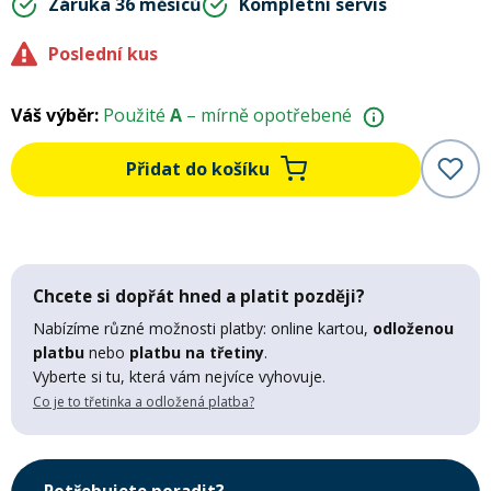
Záruka 36 měsíců
Kompletní servis
Mazání a čištění
Páteřáky
Poslední kus
Zabezpečení
Váš výběr:
Použité
A
– mírně opotřebené
Ostatní
Přidat do košíku
Brašny, košíky a nosiče
Vložky do bot
Pumpičky a pumpy
Náhradní díly
Chcete si dopřát hned a platit později?
Nářadí pro kola
Nabízíme různé možnosti platby: online kartou,
odloženou
Boby a kluzáky
platbu
nebo
platbu na třetiny
.
Vyberte si tu, která vám nejvíce vyhovuje.
Blatníky
Co je to třetinka a odložená platba?
Řetězy