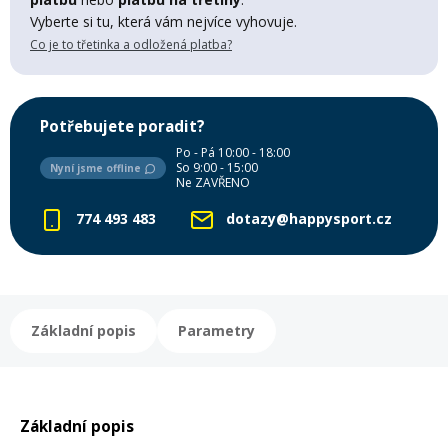
Vyberte si tu, která vám nejvíce vyhovuje.
Mazání a čištění
Páteřáky
Co je to třetinka a odložená platba?
Zabezpečení
Ostatní
Potřebujete poradit?
Po - Pá 10:00 - 18:00
Brašny, košíky a nosiče
So 9:00 - 15:00
Nyní jsme offline
Vložky do bot
Ne ZAVŘENO
774 493 483
dotazy@happysport.cz
Pumpičky a pumpy
Náhradní díly
Nářadí pro kola
Boby a kluzáky
Základní popis
Parametry
Blatníky
Základní popis
Řetězy