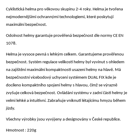
Cyklistická helma pro věkovou skupinu 2-4 roky. Helma je tvořena
Rukavice na kolo
nejmodernějšími ochrannými technologiemi, které poskytují
maximální bezpečnost.
Odolnost helmy garantuje prověřená bezpečnost dle normy CE EN
1078.
Helma je vysoce pevná s lehkým celkem. Garantujeme prověřenou
bezpečnost. Systém regulace velikosti helmy byl vyvinut s ohledem
na zajištění maximální kompaktnosti usazení helmy na hlavě. Má
bezpečnostní vícebodový uchycení systémem DUAL FIX kde je
docíleno kompaktního spojení helmy s hlavou, čímž se výrazně
zvyšuje celková bezpečnost. Ovládání systému v zadní části helmy je
velmi lehké a intuitivní. Zabraňuje vniknutí létajícímu hmyzu během
jízdy.
Všechny výrobky jsou vyvýjeny a designovány v České republice.
Hmotnost : 220g