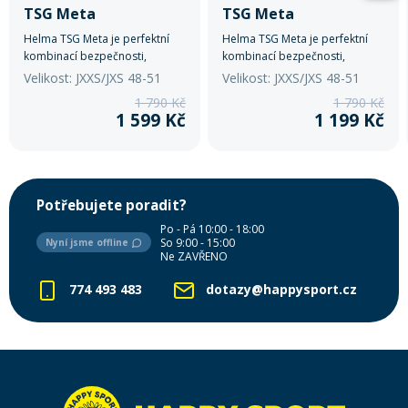
TSG Meta
TSG Meta
Helma TSG Meta je perfektní
Helma TSG Meta je perfektní
kombinací bezpečnosti,
kombinací bezpečnosti,
komfortu a stylu.
komfortu a stylu.
Velikost: JXXS/JXS 48-51
Velikost: JXXS/JXS 48-51
1 790 Kč
1 790 Kč
1 599 Kč
1 199 Kč
Potřebujete poradit?
Po - Pá 10:00 - 18:00
So 9:00 - 15:00
Nyní jsme offline
Ne ZAVŘENO
774 493 483
dotazy@happysport.cz