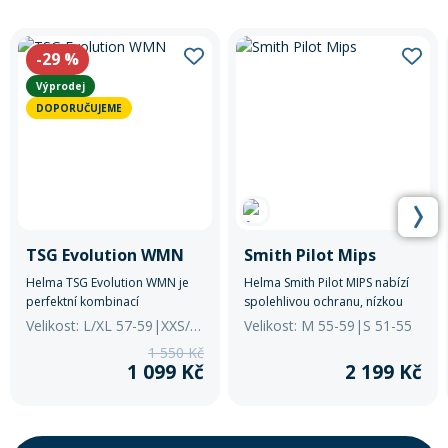
-29
%
Výprodej
DOPORUČUJEME
TSG Evolution WMN
Smith Pilot Mips
Helma TSG Evolution WMN je
Helma Smith Pilot MIPS nabízí
perfektní kombinací
spolehlivou ochranu, nízkou
bezpečnosti, komfortu a stylu.
hmotnost a vysoký komfort při
Velikost: L/XL 57-59|XXS/XS 52-54
Velikost: M 55-59|S 51-55
každé jízdě. Díky moderní
1 550 Kč
konstrukci a účinné ventilaci je
1 099 Kč
2 199 Kč
ideální pro rekreační i
sportovní cyklistiku.