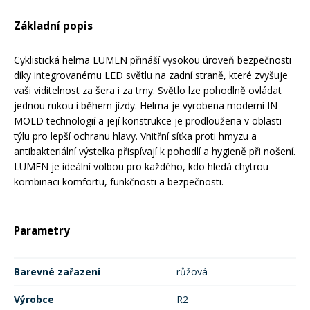
Mazání a čištění
Základní popis
Páteřáky
Cyklistická helma LUMEN přináší vysokou úroveň bezpečnosti
Zabezpečení
Ostatní
díky integrovanému LED světlu na zadní straně, které zvyšuje
vaši viditelnost za šera i za tmy. Světlo lze pohodlně ovládat
jednou rukou i během jízdy. Helma je vyrobena moderní IN
Brašny, košíky a nosiče
Vložky do bot
MOLD technologií a její konstrukce je prodloužena v oblasti
týlu pro lepší ochranu hlavy. Vnitřní síťka proti hmyzu a
antibakteriální výstelka přispívají k pohodlí a hygieně při nošení.
Pumpičky a pumpy
LUMEN je ideální volbou pro každého, kdo hledá chytrou
Náhradní díly
kombinaci komfortu, funkčnosti a bezpečnosti.
Nářadí pro kola
Boby a kluzáky
Parametry
Blatníky
Barevné zařazení
růžová
Řetězy
Výrobce
R2