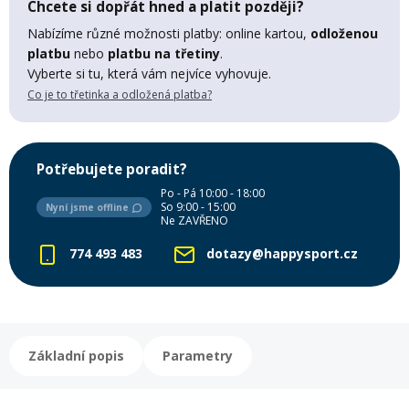
Chcete si dopřát hned a platit později?
Lyžařské rukavice
Rukavice na běžky
Snowboardové vázání
Skialpové boty
Kukly a uši
Plavání
Nabízíme různé možnosti platby: online kartou,
odloženou
platbu
nebo
platbu na třetiny
.
Gripy
Kalhoty
Lyžařské vázání
Vázání na běžky
Snowboardové rukavice
Skialpové vázání
Oblečení
Vyberte si tu, která vám nejvíce vyhovuje.
Co je to třetinka a odložená platba?
Stojánky
Doplňky
Sjezdové hole
Doplňky na běžky
Snowboardové náhradní díly
Skialpové hole
Lyžařské hole
Potřebujete poradit?
Zvonky a houkačky
Po - Pá 10:00 - 18:00
Brýle na běžky
Snowboardové doplňky
Skialpové rukavice
Péče o skluznici a hrany
So 9:00 - 15:00
Nyní jsme offline
Ne ZAVŘENO
Světla
774 493 483
dotazy@happysport.cz
Skialpové doplňky
Vaky, tašky a batohy
Lepení a opravné sady
Skialpové pásy
Dárkové poukazy
Základní popis
Parametry
Pláště a duše
Sněžnice
Brusle