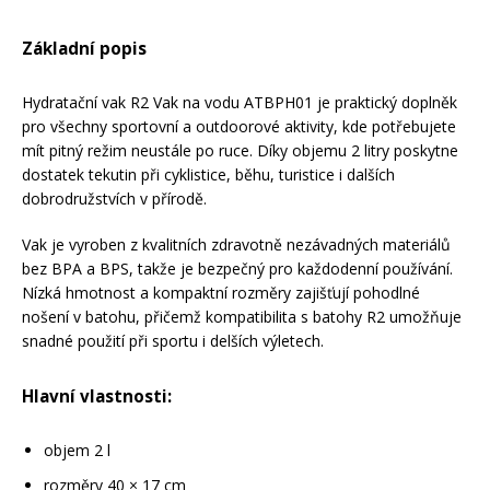
Základní popis
Rukavice na kolo
Hydratační vak R2 Vak na vodu ATBPH01 je praktický doplněk
pro všechny sportovní a outdoorové aktivity, kde potřebujete
mít pitný režim neustále po ruce. Díky objemu 2 litry poskytne
dostatek tekutin při cyklistice, běhu, turistice i dalších
dobrodružstvích v přírodě.
Vak je vyroben z kvalitních zdravotně nezávadných materiálů
bez BPA a BPS, takže je bezpečný pro každodenní používání.
Nízká hmotnost a kompaktní rozměry zajišťují pohodlné
nošení v batohu, přičemž kompatibilita s batohy R2 umožňuje
snadné použití při sportu i delších výletech.
Hlavní vlastnosti:
objem 2 l
rozměry 40 × 17 cm