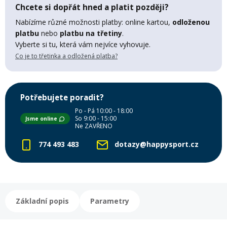
Chcete si dopřát hned a platit později?
Mazání a čištění
Páteřáky
Nabízíme různé možnosti platby: online kartou,
odloženou
platbu
nebo
platbu na třetiny
.
Vyberte si tu, která vám nejvíce vyhovuje.
Zabezpečení
Ostatní
Co je to třetinka a odložená platba?
Brašny, košíky a nosiče
Vložky do bot
Potřebujete poradit?
Po - Pá 10:00 - 18:00
Pumpičky a pumpy
So 9:00 - 15:00
Jsme online
Náhradní díly
Ne ZAVŘENO
774 493 483
dotazy@happysport.cz
Nářadí pro kola
Boby a kluzáky
Blatníky
Základní popis
Parametry
Řetězy