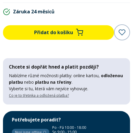
Mazání a čištění
Záruka 24 měsíců
Páteřáky
Zabezpečení
Ostatní
Přidat do košíku
Brašny, košíky a nosiče
Vložky do bot
Chcete si dopřát hned a platit později?
Pumpičky a pumpy
Náhradní díly
Nabízíme různé možnosti platby: online kartou,
odloženou
platbu
nebo
platbu na třetiny
.
Nářadí pro kola
Vyberte si tu, která vám nejvíce vyhovuje.
Boby a kluzáky
Co je to třetinka a odložená platba?
Blatníky
Potřebujete poradit?
Řetězy
Po - Pá 10:00 - 18:00
So 9:00 - 15:00
Nyní jsme offline