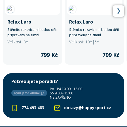
Relax Laro
Relax Laro
S těmito rukavicemi budou děti
S těmito rukavicemi budou děti
připraveny na zimní
připraveny na zimní
dobrodružství s úsměvem na
dobrodružství s úsměvem na
Velikost: 8Y
Velikost: 10Y|6Y
tváři.
tváři.
799 Kč
799 Kč
Potřebujete poradit?
Po - Pá 10:00 - 18:00
So 9:00 - 15:00
Nyní jsme offline
Ne ZAVŘENO
774 493 483
dotazy@happysport.cz