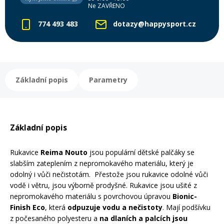
Ne ZAVŘENO
774 493 483
dotazy@happysport.cz
Rukavice na kolo
Základní popis
Parametry
Základní popis
​​​​​​​Rukavice
Reima Nouto
jsou populární dětské palčáky se
slabším zateplením z nepromokavého materiálu, který je
odolný i vůči nečistotám. Přestože jsou rukavice odolné vůči
vodě i větru, jsou výborně prodyšné. Rukavice jsou ušité z
nepromokavého materiálu s povrchovou úpravou
Bionic-
Finish Eco
, která
odpuzuje vodu a nečistoty
. Mají podšívku
z počesaného polyesteru a
na dlaních a palcích jsou