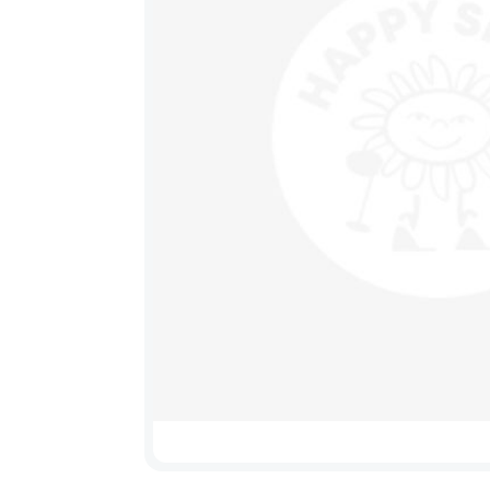
Výprodej
Sedačky na kolo a
řidítka