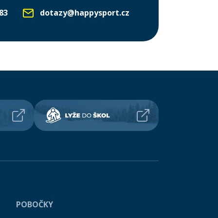
83
dotazy@happysport.cz
POBOČKY