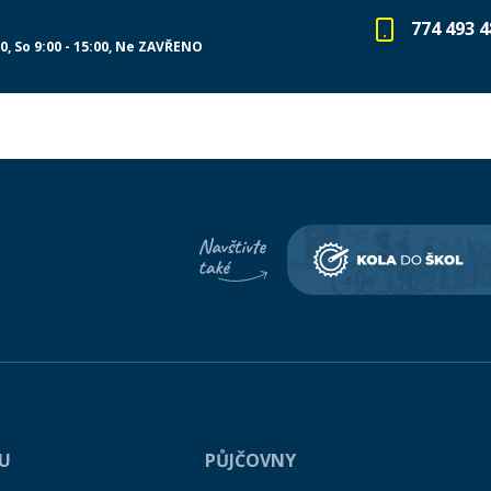
774 493 4
00
So 9:00 - 15:00
Ne ZAVŘENO
PU
PŮJČOVNY