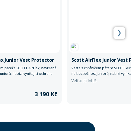
ex Junior Vest Protector
Scott AirFlex Junior Vest
em páteře SCOTT AirFlex, navržená
Vesta s chráničem páteře SCOTT Air
niorů, nabízí vynikající ochranu
na bezpečnost juniorů, nabízí vynika
Velikost: M|S
3 190 Kč