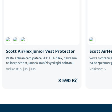
Scott AirFlex Junior Vest Protector
Scott AirFl
Vesta s chráničem páteře SCOTT AirFlex, navržená
Vesta s chránič
na bezpečnost juniorů, nabízí vynikající ochranu
na bezpečnost ju
Velikost: S|XS|XXS
Velikost: S
3 590 Kč