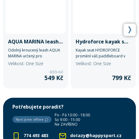
AQUA MARINA leash Coil 10'/7mm
Hydroforce kayak seat
Odolný kroucený leash AQUA
Kayak seat HYDROFORCE
MARINA určený pro
promění váš paddleboard v
paddleboarding a vodní
kajak.
Velikost: One Size
Velikost: One Size
sporty na klidnější hladině.
659 Kč
549 Kč
799 Kč
Potřebujete poradit?
Po - Pá 10:00 - 18:00
So 9:00 - 15:00
Nyní jsme offline
Ne ZAVŘENO
774 493 483
dotazy@happysport.cz