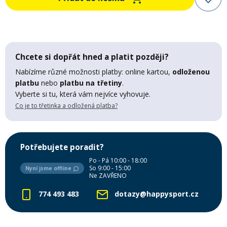
Mazání a čištění
Páteřáky
Zabezpečení
Ostatní
Chcete si dopřát hned a platit později?
Nabízíme různé možnosti platby: online kartou,
odloženou
Brašny, košíky a nosiče
platbu
nebo
platbu na třetiny
.
Vložky do bot
Vyberte si tu, která vám nejvíce vyhovuje.
Co je to třetinka a odložená platba?
Pumpičky a pumpy
Náhradní díly
Potřebujete poradit?
Nářadí pro kola
Boby a kluzáky
Po - Pá 10:00 - 18:00
So 9:00 - 15:00
Nyní jsme offline
Ne ZAVŘENO
Blatníky
774 493 483
dotazy@happysport.cz
Řetězy