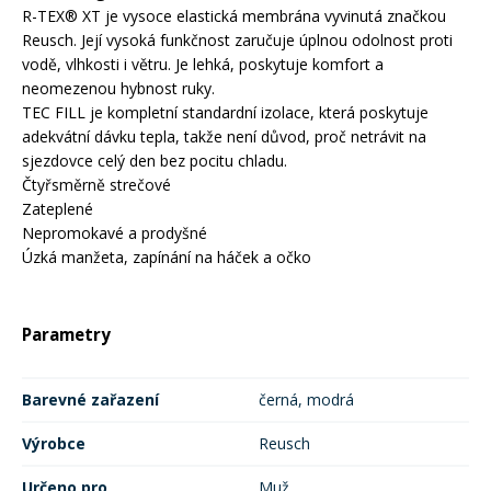
R-TEX® XT je vysoce elastická membrána vyvinutá značkou
Reusch. Její vysoká funkčnost zaručuje úplnou odolnost proti
Rukavice na kolo
vodě, vlhkosti i větru. Je lehká, poskytuje komfort a
neomezenou hybnost ruky.
TEC FILL je kompletní standardní izolace, která poskytuje
adekvátní dávku tepla, takže není důvod, proč netrávit na
sjezdovce celý den bez pocitu chladu.
Čtyřsměrně strečové
Zateplené
Nepromokavé a prodyšné
Úzká manžeta, zapínání na háček a očko
Parametry
Barevné zařazení
černá, modrá
Výrobce
Reusch
Určeno pro
Muž