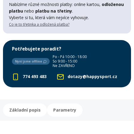
Lyžařské rukavice
Rukavice na běžky
Snowboardové vázání
Skialpové boty
Kukly a uši
Nabízíme různé možnosti platby: online kartou,
odloženou
Plavání
platbu
nebo
platbu na třetiny
.
Vyberte si tu, která vám nejvíce vyhovuje.
Gripy
Kalhoty
Lyžařské vázání
Vázání na běžky
Snowboardové rukavice
Skialpové vázání
Oblečení
Co je to třetinka a odložená platba?
Stojánky
Doplňky
Sjezdové hole
Doplňky na běžky
Snowboardové náhradní díly
Skialpové hole
Lyžařské hole
Potřebujete poradit?
Po - Pá 10:00 - 18:00
Zvonky a houkačky
So 9:00 - 15:00
Nyní jsme offline
Brýle na běžky
Snowboardové doplňky
Skialpové rukavice
Péče o skluznici a hrany
Ne ZAVŘENO
774 493 483
dotazy@happysport.cz
Světla
Skialpové doplňky
Vaky, tašky a batohy
Lepení a opravné sady
Skialpové pásy
Dárkové poukazy
Základní popis
Parametry
Pláště a duše
Sněžnice
Brusle