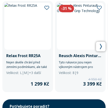
-31
%
Relax Frost RR25A
Reusch Alexis Pinturault GTX+Gore Grip Technology
Nejen skvěle chrání před
Tyto rukavice jsou nejen
zimními podmínkami, ale také
výkonným nástrojem pro
poskytují mužům vkusný a
sjezdové lyžování na vrcholové
Velikost: L|M|+3 další
Velikost: 8|9
moderní doplněk pro každý
úrovni, ale také stylovým
4 950 Kč
zimní den.
doplňkem pro muže, kteří
1 299 Kč
3 399 Kč
očekávají špičkový design a
nejvyšší technické standardy ve
svém zimním vybavení.
Potřebujete poradit?