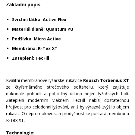
Základní popis
Mazání a čištění
Páteřáky
Svrchní látka: Active Flex
Zabezpečení
Materiál dlaně: Quantum PU
Ostatní
Podšívka: Micro Active
Brašny, košíky a nosiče
Membrána: R-Tex XT
Vložky do bot
Zateplení: TecFill
Pumpičky a pumpy
Náhradní díly
Kvalitní membránové lyžařské rukavice
Reusch Torbenius XT
ze čtyřsměrného strečového softshellu, který zajišťuje
Nářadí pro kola
Boby a kluzáky
dokonalé pohodlí a pohodlný úchop nejen lyžařských holí.
Zateplení moderním vláknem TecFill nabízí dostatečnou
hřejivost pro celodenní lyžování, aniž by výrazně zvýšilo objem
Blatníky
rukavic. O nepromokavost a prodyšnost se postará membrána
R-Tex XT.
Řetězy
Technologie: