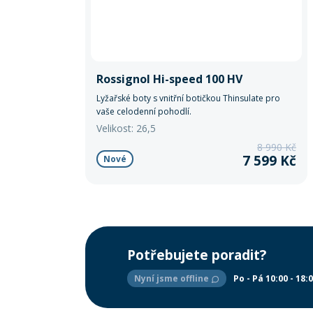
Rossignol Hi-speed 100 HV
Lyžařské boty s vnitřní botičkou Thinsulate pro
vaše celodenní pohodlí.
Velikost: 26,5
8 990 Kč
7 599 Kč
Nové
Potřebujete poradit?
Nyní jsme offline
Po - Pá 10:00 - 18: