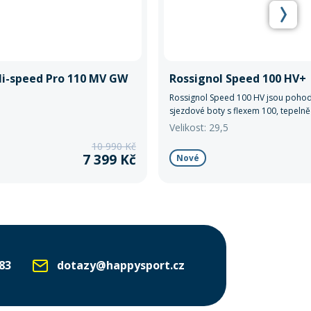
Hi-speed Pro 110 MV GW
Rossignol Speed 100 HV+
Rossignol Speed 100 HV jsou pohod
sjezdové boty s flexem 100, tepelně
vložkou a snadným nazouváním pro
Velikost: 29,5
pokročilé lyžaře.
10 990 Kč
7 399 Kč
Nové
83
dotazy@happysport.cz