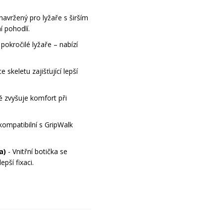
 navržený pro lyžaře s širším
í pohodlí.
 pokročilé lyžaře – nabízí
 skeletu zajišťující lepší
ě zvyšuje komfort při
kompatibilní s GripWalk
a)
- Vnitřní botička se
pší fixaci.