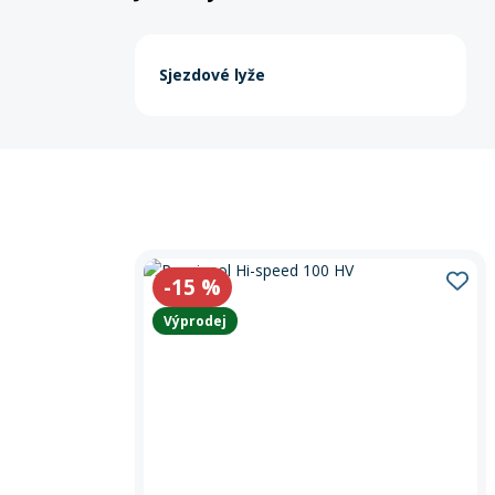
Sjezdové lyže
-15
%
Výprodej