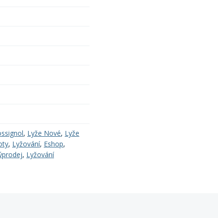
ssignol
,
Lyže Nové
,
Lyže
oty
,
Lyžování
,
Eshop
,
ýprodej
,
Lyžování