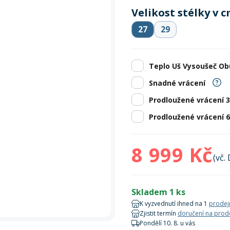
Zobrazit vš
bruslení
panely
Vesty
Skejty a koloběžky
Pásky
Skialpinismus
Oblečení
Frisbee a jiné
Sluneční brýle
Doplňky
Velikost stélky v 
27
29
Zobrazit vš
Powerbanky a solární
Plavání
panely
Teplo Uš Vysoušeč Obu
Zobrazit vš
Zobrazit vš
Snadné vrácení
Prodloužené vrácení 
Prodloužené vrácení 
8 999 Kč
(vč.
Skladem 1 ks
K vyzvednutí ihned na 1
prodej
Zjistit termín
doručení na prod
Pondělí 10. 8. u vás