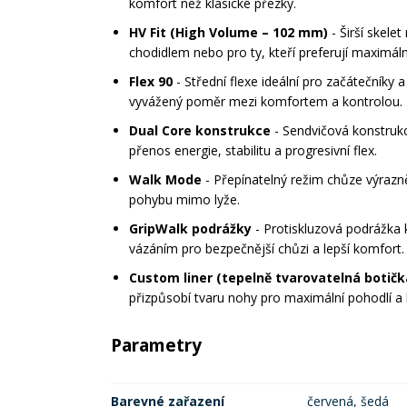
komfort než klasické přezky.
HV Fit (High Volume – 102 mm)
- Širší skelet
chodidlem nebo pro ty, kteří preferují maximáln
Flex 90
- Střední flexe ideální pro začátečníky a
vyvážený poměr mezi komfortem a kontrolou.
Dual Core konstrukce
- Sendvičová konstrukce
přenos energie, stabilitu a progresivní flex.
Walk Mode
- Přepínatelný režim chůze výrazn
pohybu mimo lyže.
GripWalk podrážky
- Protiskluzová podrážka 
vázáním pro bezpečnější chůzi a lepší komfort.
Custom liner (tepelně tvarovatelná botičk
přizpůsobí tvaru nohy pro maximální pohodlí a le
Parametry
Barevné zařazení
červená, šedá