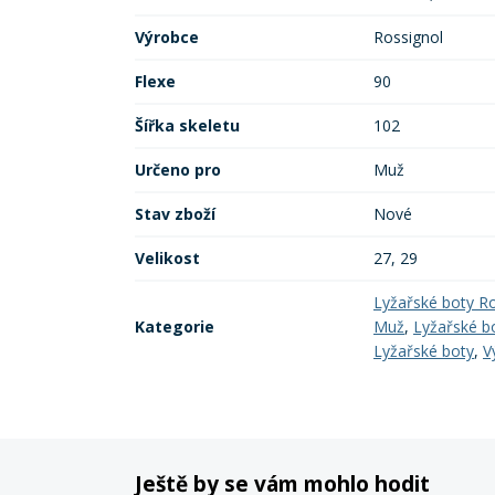
Výrobce
Rossignol
Flexe
90
Šířka skeletu
102
Určeno pro
Muž
Stav zboží
Nové
Velikost
27, 29
Lyžařské boty Ro
Kategorie
Muž
,
Lyžařské b
Lyžařské boty
,
V
Ještě by se vám mohlo hodit