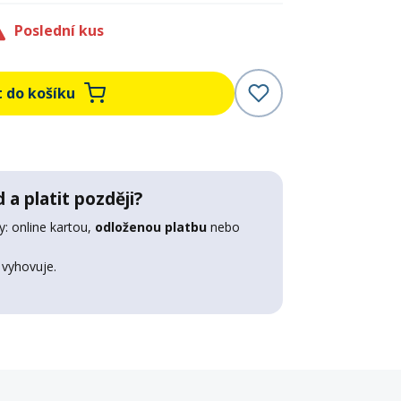
Poslední kus
t do košíku
 a platit později?
: online kartou,
odloženou platbu
nebo
 vyhovuje.