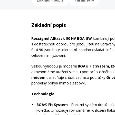
Základní popis
Parametry
Základní popis
Rossignol Alltrack 90 HV BOA GW
kombinují poho
s dostatečnou oporou pro jistou jízdu na upravený
flexi 90 jsou boty tolerantní, snadno ovladatelné a
celodenním lyžování.
Velkou výhodou je moderní
BOA® Fit System
, k
a rovnoměrné utažení skeletu pomocí otočného k
módem
usnadňuje chůzi, zatímco podrážky
Grip
pohodlný pohyb mimo sjezdovku.
Technologie:
BOA® Fit System
- Precizní systém dotažení
kolečka. Umožňuje rovnoměrné rozložení tlaku, 