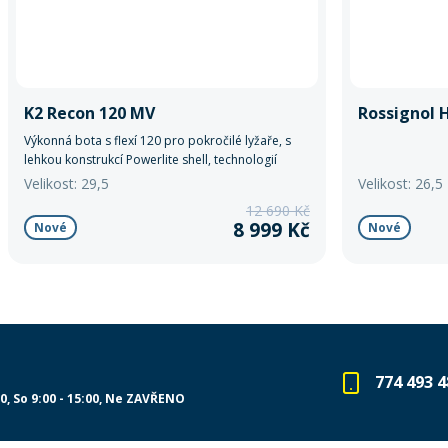
K2 Recon 120 MV
Rossignol 
Výkonná bota s flexí 120 pro pokročilé lyžaře, s
lehkou konstrukcí Powerlite shell, technologií
GripWalk pro pohodlnou chůzi a PrecisionFIT
Velikost: 29,5
Velikost: 26,5
botičkou pro optimální přenos síly a komfort.
12 690 Kč
8 999 Kč
Nové
Nové
774 493 4
00
So 9:00 - 15:00
Ne ZAVŘENO