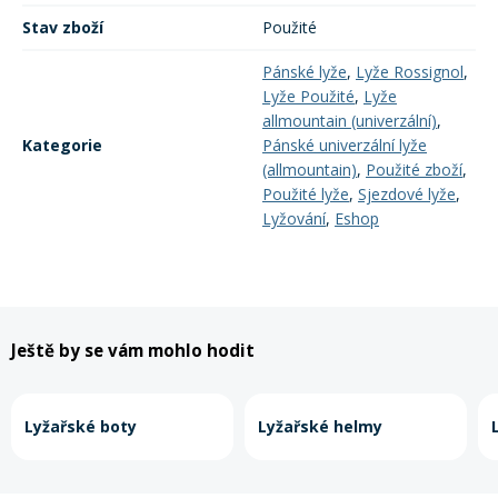
Stav zboží
Použité
Rukavice na kolo
Pánské lyže
,
Lyže Rossignol
,
Lyže Použité
,
Lyže
allmountain (univerzální)
,
Kategorie
Pánské univerzální lyže
(allmountain)
,
Použité zboží
,
Použité lyže
,
Sjezdové lyže
,
Lyžování
,
Eshop
Ještě by se vám mohlo hodit
Lyžařské boty
Lyžařské helmy