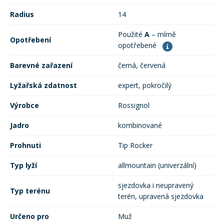
Mazání a čištění
Radius
14
Páteřáky
Použité
A
– mírně
Opotřebení
Zabezpečení
opotřebené
Ostatní
Barevné zařazení
černá, červená
Brašny, košíky a nosiče
Lyžařská zdatnost
expert, pokročilý
Vložky do bot
Výrobce
Rossignol
Pumpičky a pumpy
Náhradní díly
Jadro
kombinované
Prohnuti
Tip Rocker
Nářadí pro kola
Boby a kluzáky
Typ lyží
allmountain (univerzální)
Blatníky
sjezdovka i neupravený
Typ terénu
terén, upravená sjezdovka
Řetězy
Určeno pro
Muž