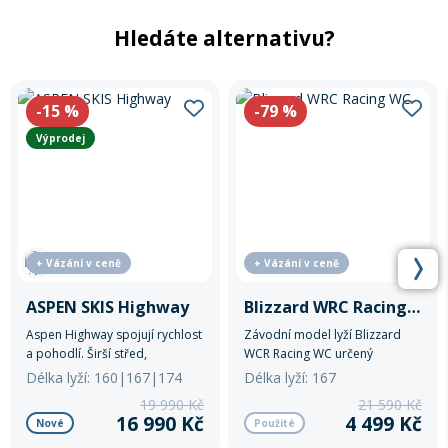
Hledáte alternativu?
-15
%
-79
%
Výprodej
+ Vázání v ceně
+ Vázání v ceně
ASPEN SKIS Highway
Blizzard WRC Racing WC
Aspen Highway spojují rychlost
Závodní model lyží Blizzard
a pohodlí. Širší střed,
WCR Racing WC určený
carbonová výztuha, dvojitý
především pro upravené
Délka lyží: 160|167|174
Délka lyží: 167
rádius, rocker a Back Driver
sjezdovky a krátké oblouky.
19 990 Kč
21 590 Kč
zajišťují stabilitu, dynamiku a
16 990 Kč
4 499 Kč
Nové
Použité
snadné oblouky v různých