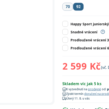
Zobrazit vš
bruslení
panely
Vesty
Skejty a koloběžky
Pásky
Skialpinismus
Oblečení
Frisbee a jiné
Sluneční brýle
Doplňky
70
92
Zobrazit vš
Powerbanky a solární
Plavání
panely
Happy Sport juniorský
Snadné vrácení
Zobrazit vš
Zobrazit vš
Prodloužené vrácení 
Prodloužené vrácení 
2 599 Kč
(vč.
Skladem víc jak 5 ks
K vyzvednutí na
prodejně
od:
p
Zjistit termín
doručení na prod
Úterý 11. 8. u vás