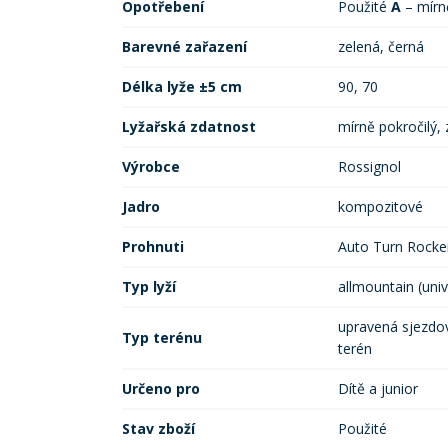
Opotřebení
Použité
A
– mír
Barevné zařazení
zelená, černá
Délka lyže ±5 cm
90, 70
Lyžařská zdatnost
mírně pokročilý,
Výrobce
Rossignol
Jadro
kompozitové
Prohnuti
Auto Turn Rocke
Typ lyží
allmountain (univ
upravená sjezdov
Typ terénu
terén
Určeno pro
Dítě a junior
Stav zboží
Použité