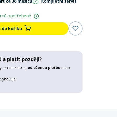
áruka 36 měsíců
Kompletní servis
rně opotřebené
t do košíku
 a platit později?
: online kartou,
odloženou platbu
nebo
 vyhovuje.