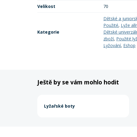
Velikost
70
Dětské a juniors
Použité
,
Lyže all
Kategorie
Dětské univerzáln
zboží
,
Použité ly
Lyžování
,
Eshop
Ještě by se vám mohlo hodit
Lyžařské boty