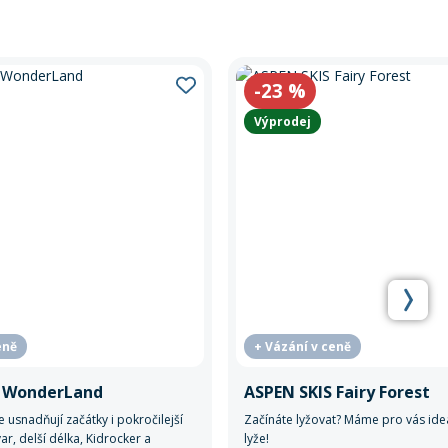
-23
%
Výprodej
eně
+ Vázání v ceně
S WonderLand
ASPEN SKIS Fairy Forest
 usnadňují začátky i pokročilejší
Začínáte lyžovat? Máme pro vás ide
var, delší délka, Kidrocker a
lyže!