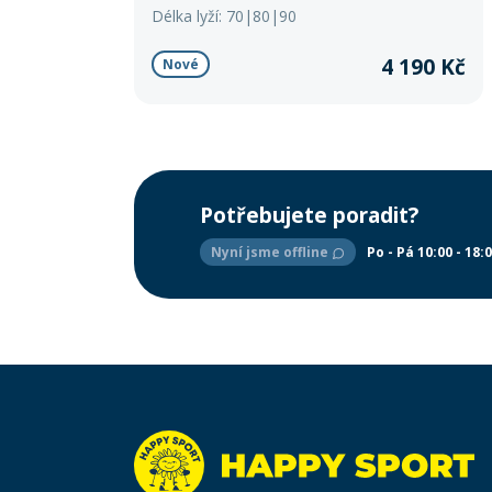
zaoblená pata zajišťují stabilitu, snadné oblouky i
Délka lyží: 70|80|90
bezpečné brzdění.
4 190 Kč
Nové
Potřebujete poradit?
Nyní jsme offline
Po - Pá 10:00 - 18: