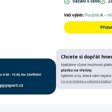
Vázání v ceně
Z
Váš výběr:
Použité
A
– mí
Přida
Chcete si dopřát hned
Nabízíme různé možnosti platby
platbu na třetiny
.
o 9:00 - 15:00
Ne ZAVŘENO
Vyberte si tu, která vám nejvíce
Co je to třetinka a odložená platba?
ppysport.cz