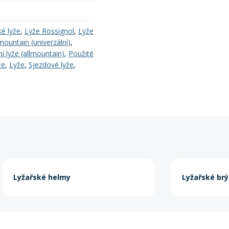
ké lyže
,
Lyže Rossignol
,
Lyže
mountain (univerzální)
,
í lyže (allmountain)
,
Použité
že
,
Lyže
,
Sjezdové lyže
,
Lyžařské helmy
Lyžařské brý