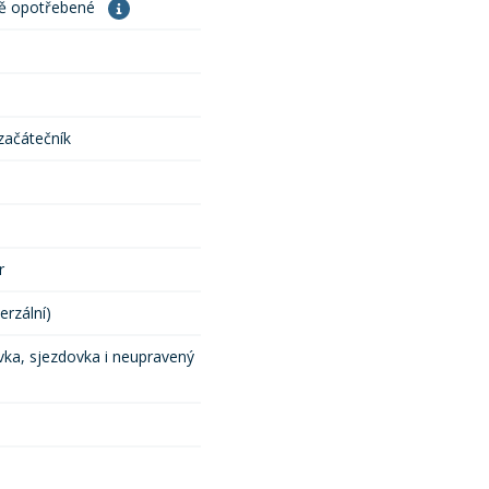
ně opotřebené
 začátečník
r
erzální)
ka, sjezdovka i neupravený