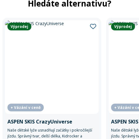
Hledáte alternativu?
Výprodej
Výprodej
+ Vázání v ceně
+ Vázání v c
ASPEN SKIS CrazyUniverse
ASPEN SKI
Naše dětské lyže usnadňují začátky i pokročilejší
Naše dětské lyže
jízdu. Správný tvar, delší délka, Kidrocker a
jízdu. Správný t