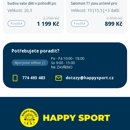
budou vaše děti v pohodlí po
Salomon T1 jsou určené pro
celý den.
nejmenší začínající lyžaře,
Velikost: 20,5
Velikost: 15|15,5|+3 další
kterým nabízejí pohodlí,
2 790 Kč
1 990 Kč
snadné obouvání a stabilitu při
1 199 Kč
899 Kč
Použité
Použité
prvních jízdách na svahu.
Potřebujete poradit?
Po - Pá 10:00 - 18:00
So 9:00 - 15:00
Nyní jsme offline
Ne ZAVŘENO
774 493 483
dotazy@happysport.cz