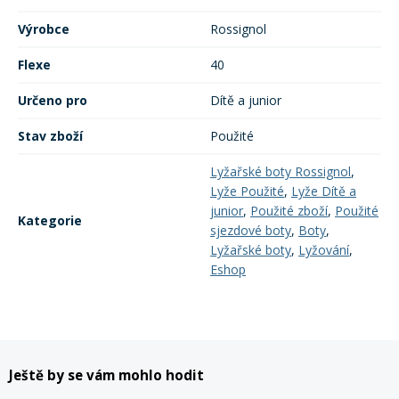
Výrobce
Rossignol
Rukavice na kolo
Flexe
40
Určeno pro
Dítě a junior
Stav zboží
Použité
Lyžařské boty Rossignol
,
Lyže Použité
,
Lyže Dítě a
junior
,
Použité zboží
,
Použité
Kategorie
sjezdové boty
,
Boty
,
Lyžařské boty
,
Lyžování
,
Eshop
Ještě by se vám mohlo hodit