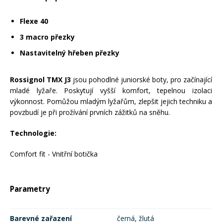
Mazání a čištění
Páteřáky
Flexe 40
3 macro přezky
Zabezpečení
Ostatní
Nastavitelný hřeben přezky
Brašny, košíky a nosiče
Rossignol TMX J3
jsou pohodlné juniorské boty, pro začínající
Vložky do bot
mladé lyžaře. Poskytují vyšší komfort, tepelnou izolaci
výkonnost. Pomůžou mladým lyžařům, zlepšit jejich techniku a
Pumpičky a pumpy
povzbudí je při prožívání prvních zážitků na sněhu.
Náhradní díly
Technologie:
Nářadí pro kola
Boby a kluzáky
Comfort fit - Vnitřní botička
Blatníky
Parametry
Řetězy
Barevné zařazení
černá, žlutá