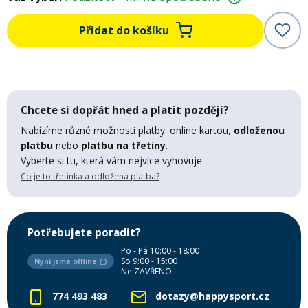
Mazání a čištění
Páteřáky
Přidat do košíku
Zabezpečení
Ostatní
Brašny, košíky a nosiče
Chcete si dopřát hned a platit později?
Vložky do bot
Nabízíme různé možnosti platby: online kartou,
odloženou
platbu
nebo
platbu na třetiny
.
Pumpičky a pumpy
Vyberte si tu, která vám nejvíce vyhovuje.
Náhradní díly
Co je to třetinka a odložená platba?
Nářadí pro kola
Boby a kluzáky
Potřebujete poradit?
Blatníky
Po - Pá 10:00 - 18:00
So 9:00 - 15:00
Nyní jsme offline
Ne ZAVŘENO
Řetězy
774 493 483
dotazy@happysport.cz