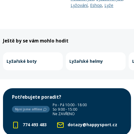
Lyžování
,
Eshop
,
Lyže
Ještě by se vám mohlo hodit
Lyžařské boty
Lyžařské helmy
Potřebujete poradit?
Po - Pá 10:00 - 18:00
So 9:00 - 15:00
Nyní jsme offline
Ne ZAVŘENO
774 493 483
dotazy@happysport.cz