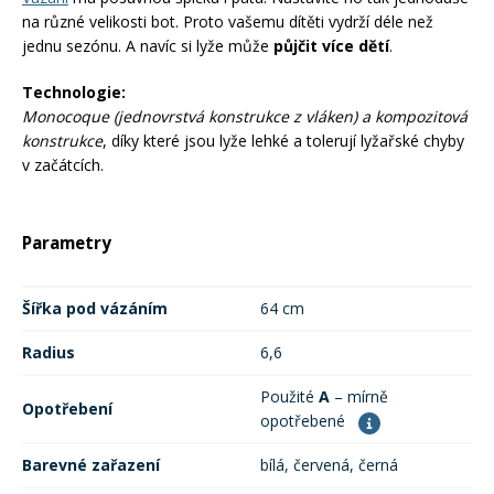
na různé velikosti bot. Proto vašemu dítěti vydrží déle než
jednu sezónu. A navíc si lyže může
půjčit více dětí
.
Technologie:
Monocoque (jednovrstvá konstrukce z vláken) a kompozitová
konstrukce
, díky které jsou lyže lehké a tolerují lyžařské chyby
v začátcích.
Parametry
Šířka pod vázáním
64 cm
Radius
6,6
Použité
A
– mírně
Opotřebení
opotřebené
Barevné zařazení
bílá, červená, černá