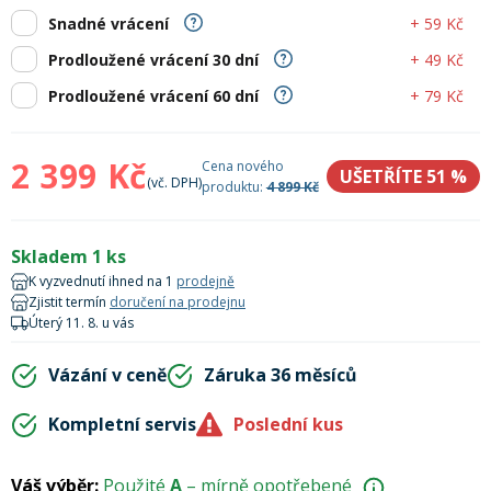
Lyžařské rukavice
Rukavice na běžky
Snowboardové vázání
Skialpové boty
Kukly a uši
+ 59 Kč
Snadné vrácení
Plavání
+ 49 Kč
Prodloužené vrácení 30 dní
Gripy
Kalhoty
Lyžařské vázání
Vázání na běžky
Snowboardové rukavice
Skialpové vázání
Oblečení
+ 79 Kč
Prodloužené vrácení 60 dní
Stojánky
Doplňky
Sjezdové hole
Doplňky na běžky
Snowboardové náhradní díly
Skialpové hole
Lyžařské hole
2 399 Kč
Cena nového
UŠETŘÍTE 51
%
(vč. DPH)
produktu:
4 899 Kč
Zvonky a houkačky
Brýle na běžky
Snowboardové doplňky
Skialpové rukavice
Péče o skluznici a hrany
Skladem 1 ks
K vyzvednutí ihned na 1
prodejně
Světla
Zjistit termín
doručení na prodejnu
Skialpové doplňky
Vaky, tašky a batohy
Úterý 11. 8. u vás
Lepení a opravné sady
Vázání v ceně
Záruka 36 měsíců
Skialpové pásy
Dárkové poukazy
Kompletní servis
Poslední kus
Pláště a duše
Sněžnice
Brusle
Váš výběr:
Použité
A
– mírně opotřebené