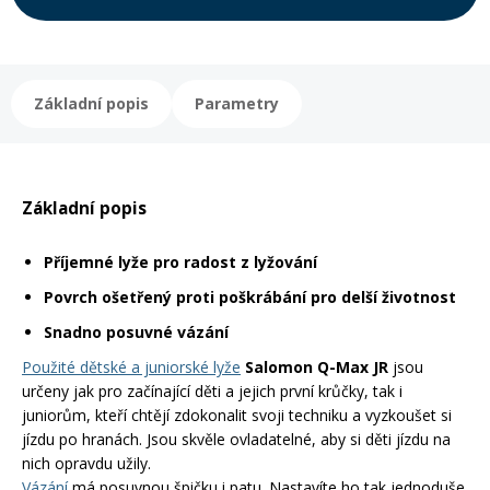
Rukavice na kolo
Základní popis
Parametry
Základní popis
Příjemné lyže pro radost z lyžování
Povrch ošetřený proti poškrábání pro delší životnost
Snadno posuvné vázání
Použité dětské a juniorské lyže
Salomon Q-Max JR
jsou
určeny jak pro začínající děti a jejich první krůčky, tak i
juniorům, kteří chtějí zdokonalit svoji techniku a vyzkoušet si
jízdu po hranách. Jsou skvěle ovladatelné, aby si děti jízdu na
nich opravdu užily.
Vázání
má posuvnou špičku i patu. Nastavíte ho tak jednoduše