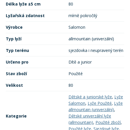
Délka lyže ±5 cm
80
Lyžařská zdatnost
mírně pokročilý
Výrobce
Salomon
Typ lyží
allmountain (univerzální)
Typ terénu
sjezdovka i neupravený terén
Určeno pro
Dítě a junior
Stav zboží
Použité
Velikost
80
Dětské a juniorské lyže
,
Lyže
Salomon
,
Lyže Použité
,
Lyže
allmountain (univerzální)
,
Kategorie
Dětské univerzální lyže
(allmountain)
,
Použité zboží
,
Použité lyže
,
Sjezdové lyže
,