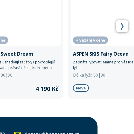
eně
+ Vázání v ceně
S Sweet Dream
ASPEN SKIS Fairy Ocean
 usnadňují začátky i pokročilejší
Začínáte lyžovat? Máme pro vás ide
var, správná délka, Kidrocker a
lyže!
jišťují stabilitu, snadné oblouky i
0|80|90
Délka lyží: 80|90
ní.
4 190 Kč
Nové