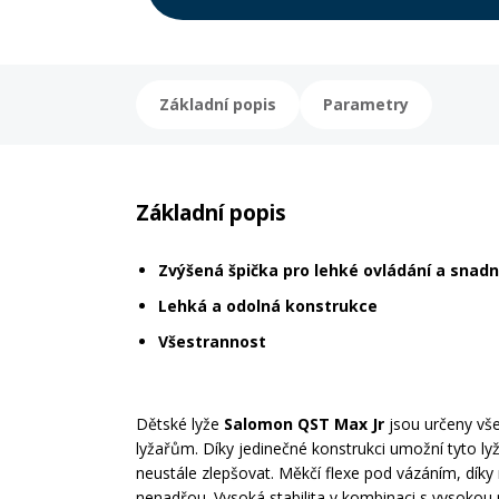
Základní popis
Parametry
Základní popis
Zvýšená špička pro lehké ovládání a snadn
Lehká a odolná konstrukce
Všestrannost
Dětské lyže
Salomon QST Max Jr
jsou určeny v
lyžařům. Díky jedinečné konstrukci umožní tyto 
neustále zlepšovat. Měkčí flexe pod vázáním, díky ní
nenadřou. Vysoká stabilita v kombinaci s vysokou