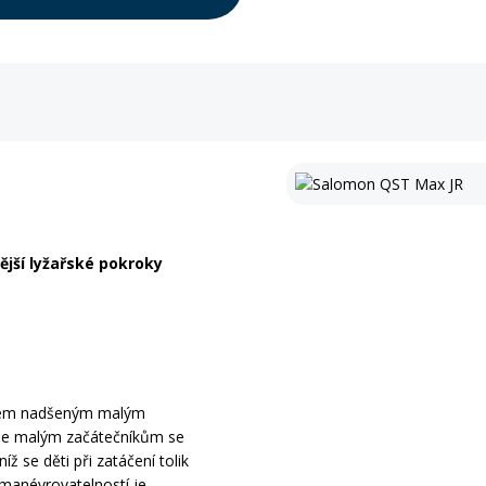
ější lyžařské pokroky
šem nadšeným malým
lyže malým začátečníkům se
ž se děti při zatáčení tolik
 manévrovatelností je