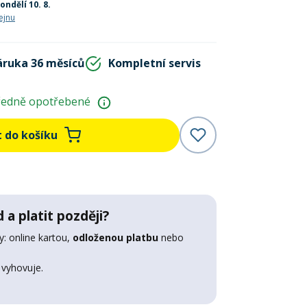
ondělí 10. 8.
ejnu
áruka 36 měsíců
Kompletní servis
ředně opotřebené
t do košíku
 a platit později?
: online kartou,
odloženou platbu
nebo
 vyhovuje.