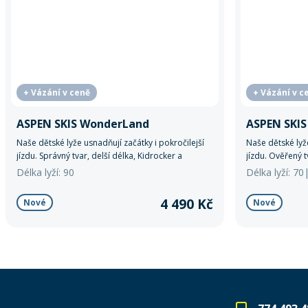
+ Vázání v ceně
+ Vázání v c
ASPEN SKIS WonderLand
ASPEN SKI
Naše dětské lyže usnadňují začátky i pokročilejší
Naše dětské lyže
jízdu. Správný tvar, delší délka, Kidrocker a
jízdu. Ověřený t
zaoblená pata zajišťují stabilitu, snadné oblouky i
zaoblená pata za
Délka lyží: 90
Délka lyží: 7
bezpečné brzdění.
bezpečné brzdě
4 490 Kč
Nové
Nové