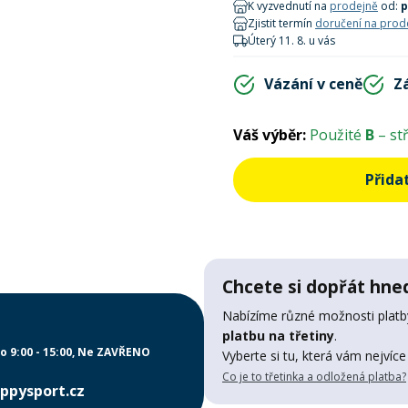
K vyzvednutí na
prodejně
od:
p
Zjistit termín
doručení na prod
Úterý 11. 8. u vás
Vázání v ceně
Z
Váš výběr:
Použité
B
– st
Přida
Chcete si dopřát hned
Nabízíme různé možnosti platby
platbu na třetiny
.
o 9:00 - 15:00
Ne ZAVŘENO
Vyberte si tu, která vám nejvíce
Co je to třetinka a odložená platba?
ppysport.cz