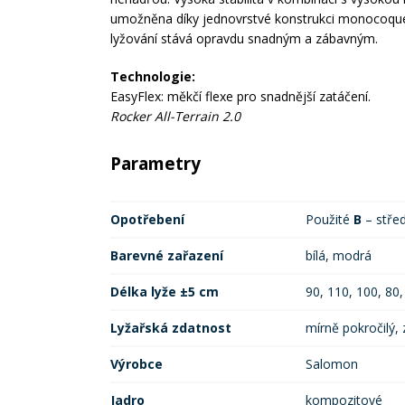
umožněna díky jednovrstvé konstrukci monocoque.
lyžování stává opravdu snadným a zábavným.
Technologie:
EasyFlex: měkčí flexe pro snadnější zatáčení.
Rocker All-Terrain 2.0
Parametry
Opotřebení
Použité
B
– stře
Barevné zařazení
bílá, modrá
Délka lyže ±5 cm
90, 110, 100, 80,
Lyžařská zdatnost
mírně pokročilý,
Výrobce
Salomon
Jadro
kompozitové