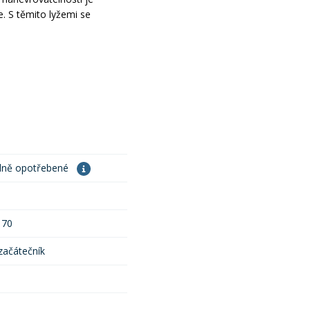
 S těmito lyžemi se
dně opotřebené
 70
 začátečník