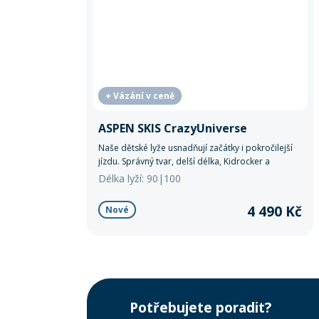
+ Vázání v ceně
ASPEN SKIS CrazyUniverse
Naše dětské lyže usnadňují začátky i pokročilejší
jízdu. Správný tvar, delší délka, Kidrocker a
zaoblená pata zajišťují stabilitu, snadné oblouky i
Délka lyží: 90|100
bezpečné brzdění.
4 490 Kč
Nové
Potřebujete poradit?