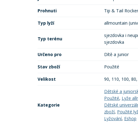
Prohnuti
Tip & Tail Rocke
Typ lyží
allmountain (univ
sjezdovka i neup
Typ terénu
sjezdovka
Určeno pro
Dítě a junior
Stav zboží
Použité
Velikost
90, 110, 100, 80,
Dětské a juniors
Použité
,
Lyže all
Kategorie
Dětské univerzáln
zboží
,
Použité ly
Lyžování
,
Eshop