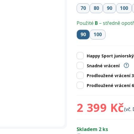
Zobrazit vš
bruslení
panely
Vesty
Skejty a koloběžky
Pásky
Skialpinismus
Oblečení
Frisbee a jiné
Sluneční brýle
Doplňky
70
80
90
100
Zobrazit vš
Použité
B
– středně opo
Powerbanky a solární
Plavání
panely
90
100
Zobrazit vš
Zobrazit vš
Happy Sport juniorský
Snadné vrácení
Prodloužené vrácení 
Prodloužené vrácení 
2 399 Kč
(vč.
Skladem 2 ks