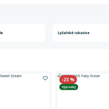
le
Lyžařské rukavice
-23
%
Výprodej