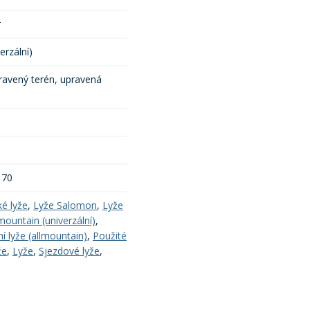
r
erzální)
ravený terén, upravená
 70
ké lyže
,
Lyže Salomon
,
Lyže
mountain (univerzální)
,
í lyže (allmountain)
,
Použité
že
,
Lyže
,
Sjezdové lyže
,