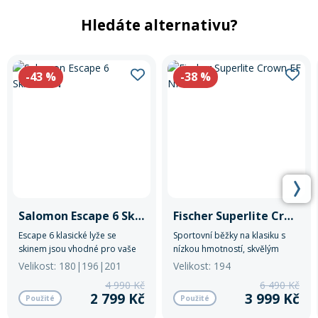
Hledáte alternativu?
-43
%
-38
%
Salomon Escape 6 Skin+NNN
Fischer Superlite Crown EF NNN
Escape 6 klasické lyže se
Sportovní běžky na klasiku s
skinem jsou vhodné pro vaše
nízkou hmotností, skvělým
celodenní výlety. Jsou
skluzem a technologií Efficient
Velikost: 180|196|201
Velikost: 194
designované tak, aby nabídly
Forward pro snadnější odraz.
4 990 Kč
6 490 Kč
maximum stability a kontroly.
Perfektní volba pro rekreační i
2 799 Kč
3 999 Kč
Použité
Použité
sportovní lyžaře.