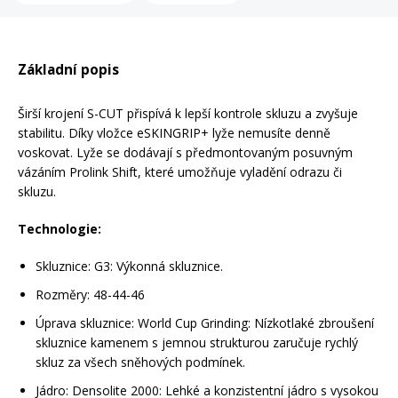
Rukavice na kolo
Základní popis
Širší krojení S-CUT přispívá k lepší kontrole skluzu a zvyšuje
stabilitu. Díky vložce eSKINGRIP+ lyže nemusíte denně
voskovat. Lyže se dodávají s předmontovaným posuvným
vázáním Prolink Shift, které umožňuje vyladění odrazu či
skluzu.
Technologie:
Skluznice:
G3
: Výkonná skluznice.
Rozměry: 48-44-46
Úprava skluznice:
World Cup Grinding
: Nízkotlaké zbroušení
skluznice kamenem s jemnou strukturou zaručuje rychlý
skluz za všech sněhových podmínek.
Jádro:
Densolite 2000
: Lehké a konzistentní jádro s vysokou