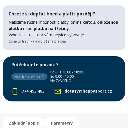
Mazání a čištění
Páteřáky
Chcete si dopřát hned a platit později?
Nabízíme různé možnosti platby: online kartou,
odloženou
Zabezpečení
platbu
nebo
platbu na třetiny
.
Ostatní
Vyberte si tu, která vám nejvíce vyhovuje.
Co je to třetinka a odložená platba?
Brašny, košíky a nosiče
Vložky do bot
Potřebujete poradit?
Pumpičky a pumpy
Náhradní díly
Po - Pá 10:00 - 18:00
So 9:00 - 15:00
Nyní jsme offline
Ne ZAVŘENO
Nářadí pro kola
Boby a kluzáky
774 493 483
dotazy@happysport.cz
Blatníky
Řetězy
Základní popis
Parametry