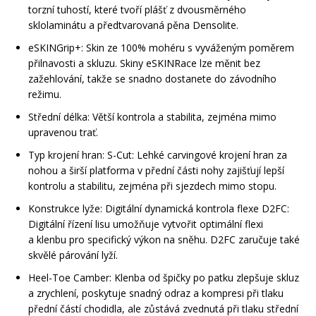
torzní tuhostí, které tvoří plášť z dvousměrného
sklolaminátu a předtvarovaná pěna Densolite.
eSKINGrip+
: Skin ze 100% mohéru s vyváženým poměrem
přilnavosti a skluzu. Skiny eSKINRace lze měnit bez
zažehlování, takže se snadno dostanete do závodního
režimu.
Střední délka
: Větší kontrola a stabilita, zejména mimo
upravenou trať.
Typ krojení hran:
S-Cut
: Lehké carvingové krojení hran za
nohou a širší platforma v přední části nohy zajišťují lepší
kontrolu a stabilitu, zejména při sjezdech mimo stopu.
Konstrukce lyže:
Digitální dynamická kontrola flexe D2FC
:
Digitální řízení lisu umožňuje vytvořit optimální flexi
a klenbu pro specifický výkon na sněhu. D2FC zaručuje také
skvělé párování lyží.
Heel-Toe Camber
: Klenba od špičky po patku zlepšuje skluz
a zrychlení, poskytuje snadný odraz a kompresi při tlaku
přední částí chodidla, ale zůstává zvednutá při tlaku střední