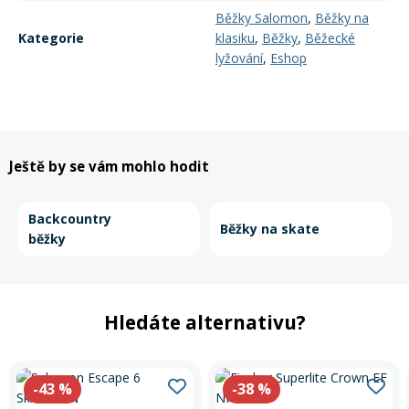
Běžky Salomon
,
Běžky na
Kategorie
klasiku
,
Běžky
,
Běžecké
lyžování
,
Eshop
Ještě by se vám mohlo hodit
Backcountry
Běžky na skate
běžky
Hledáte alternativu?
-43
%
-38
%