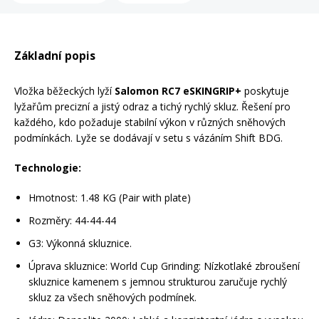
Mazání a čištění
Páteřáky
Základní popis
Zabezpečení
Ostatní
Vložka běžeckých lyží
Salomon RC7 eSKINGRIP+
poskytuje
lyžařům precizní a jistý odraz a tichý rychlý skluz. Řešení pro
Brašny, košíky a nosiče
každého, kdo požaduje stabilní výkon v různých sněhových
Vložky do bot
podmínkách. Lyže se dodávají v setu s vázáním Shift BDG.
Pumpičky a pumpy
Technologie:
Náhradní díly
Hmotnost: 1.48 KG (Pair with plate)
Nářadí pro kola
Rozměry: 44-44-44
Boby a kluzáky
G3
: Výkonná skluznice.
Blatníky
Úprava skluznice:
World Cup Grinding
: Nízkotlaké zbroušení
skluznice kamenem s jemnou strukturou zaručuje rychlý
skluz za všech sněhových podmínek.
Řetězy