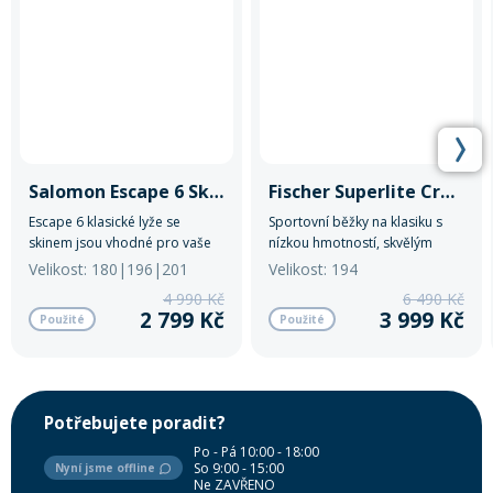
Salomon Escape 6 Skin+NNN
Fischer Superlite Crown EF NNN
Escape 6 klasické lyže se
Sportovní běžky na klasiku s
skinem jsou vhodné pro vaše
nízkou hmotností, skvělým
celodenní výlety. Jsou
skluzem a technologií Efficient
Velikost: 180|196|201
Velikost: 194
designované tak, aby nabídly
Forward pro snadnější odraz.
4 990 Kč
6 490 Kč
maximum stability a kontroly.
Perfektní volba pro rekreační i
2 799 Kč
3 999 Kč
Použité
Použité
sportovní lyžaře.
Potřebujete poradit?
Po - Pá 10:00 - 18:00
So 9:00 - 15:00
Nyní jsme offline
Ne ZAVŘENO