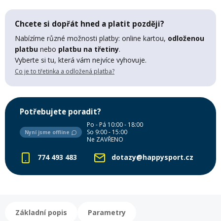
Lyžařské rukavice
Rukavice na běžky
Snowboardové vázání
Skialpové boty
Kukly a uši
Plavání
Chcete si dopřát hned a platit později?
Gripy
Kalhoty
Nabízíme různé možnosti platby: online kartou,
odloženou
Lyžařské vázání
Vázání na běžky
Snowboardové rukavice
Skialpové vázání
Oblečení
platbu
nebo
platbu na třetiny
.
Vyberte si tu, která vám nejvíce vyhovuje.
Stojánky
Doplňky
Co je to třetinka a odložená platba?
Sjezdové hole
Doplňky na běžky
Snowboardové náhradní díly
Skialpové hole
Lyžařské hole
Zvonky a houkačky
Brýle na běžky
Snowboardové doplňky
Skialpové rukavice
Péče o skluznici a hrany
Potřebujete poradit?
Po - Pá 10:00 - 18:00
Světla
So 9:00 - 15:00
Nyní jsme offline
Skialpové doplňky
Vaky, tašky a batohy
Ne ZAVŘENO
774 493 483
dotazy@happysport.cz
Lepení a opravné sady
Skialpové pásy
Dárkové poukazy
Pláště a duše
Sněžnice
Brusle
Základní popis
Parametry