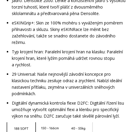
Jádro:
Densolite 2000
: Lehké a konzistentní jádro s vysokou
torzní tuhostí, které tvoří plášť z dvousměrného
sklolaminátu a předtvarovaná pěna Densolite.
Rukavice na kolo
eSKINGrip+
: Skin ze 100% mohéru s vyváženým poměrem
přilnavosti a skluzu. Skiny eSKINRace lze měnit bez
zažehlování, takže se snadno dostanete do závodního
režimu.
Typ krojení hran:
Paralelní krojení hran na klasiku
: Paralelní
krojení hran, které lyžím pomáhá udržet rovnou stopu
a rychlost.
29 Universal
: Naše nejnovější závodní koncepce pro
klasickou techniku zesiluje odraz a zrychlení. Nabízí ideální
nastavení přítlaku, zejména v univerzálních sněhových
podmínkách.
Digitální dynamická kontrola flexe D2FC
: Digitální řízení lisu
umožňuje vytvořit optimální flexi a klenbu pro specifický
výkon na sněhu. D2FC zaručuje také skvělé párování lyží.