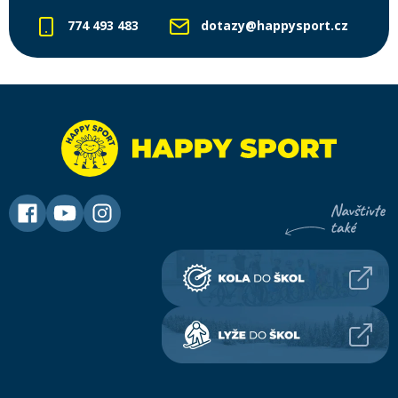
774 493 483
dotazy@happysport.cz