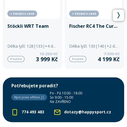
+ Vázání v ceně
+ Vázání v ceně
Stöckli WRT Team
Fischer RC4 The Curv Pro
Délka lyží: 128|133|+4 další
Délka lyží: 130|140|+2 další
10 250 Kč
7 590 Kč
3 999 Kč
4 199 Kč
Použité
Použité
Potřebujete poradit?
Po - Pá 10:00 - 18:00
So 9:00 - 15:00
Nyní jsme offline
Ne ZAVŘENO
774 493 483
dotazy@happysport.cz