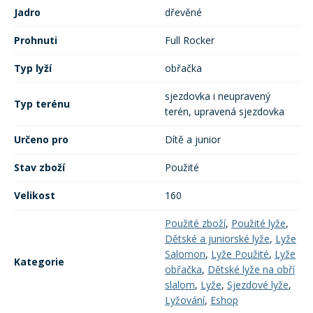
Jadro
dřevěné
Prohnuti
Full Rocker
Typ lyží
obřačka
sjezdovka i neupravený
Typ terénu
terén, upravená sjezdovka
Určeno pro
Dítě a junior
Stav zboží
Použité
Velikost
160
Použité zboží
,
Použité lyže
,
Dětské a juniorské lyže
,
Lyže
Salomon
,
Lyže Použité
,
Lyže
Kategorie
obřačka
,
Dětské lyže na obří
slalom
,
Lyže
,
Sjezdové lyže
,
Lyžování
,
Eshop