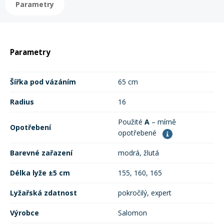
Parametry
Rukavice na kolo
Parametry
Šířka pod vázáním
65 cm
Radius
16
Použité
A
– mírně
Opotřebení
opotřebené
Barevné zařazení
modrá, žlutá
Délka lyže ±5 cm
155, 160, 165
Lyžařská zdatnost
pokročilý, expert
Výrobce
Salomon