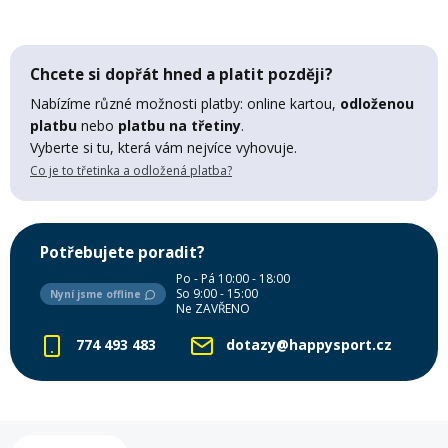
Mazání a čištění
Páteřáky
Chcete si dopřát hned a platit později?
Zabezpečení
Nabízíme různé možnosti platby: online kartou,
odloženou
Ostatní
platbu
nebo
platbu na třetiny
.
Vyberte si tu, která vám nejvíce vyhovuje.
Brašny, košíky a nosiče
Co je to třetinka a odložená platba?
Vložky do bot
Pumpičky a pumpy
Náhradní díly
Potřebujete poradit?
Po - Pá 10:00 - 18:00
Nářadí pro kola
So 9:00 - 15:00
Nyní jsme offline
Ne ZAVŘENO
Boby a kluzáky
774 493 483
dotazy@happysport.cz
Blatníky
Řetězy