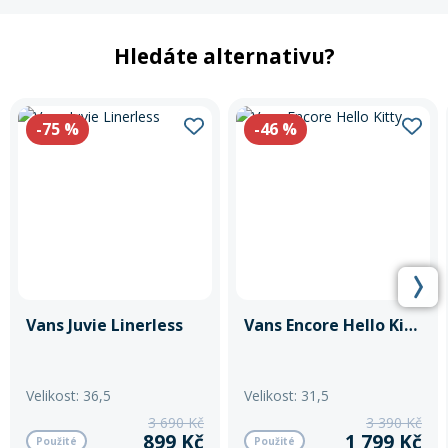
Rukavice na kolo
Hledáte alternativu?
-75
%
-46
%
Vans Juvie Linerless
Vans Encore Hello Kitty
Velikost: 36,5
Velikost: 31,5
3 690 Kč
3 390 Kč
899 Kč
1 799 Kč
Použité
Použité