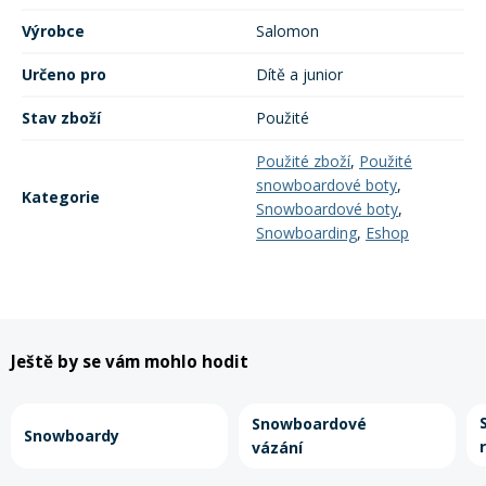
Mazání a čištění
Výrobce
Salomon
Páteřáky
Určeno pro
Dítě a junior
Zabezpečení
Ostatní
Stav zboží
Použité
Použité zboží
,
Použité
Brašny, košíky a nosiče
snowboardové boty
,
Vložky do bot
Kategorie
Snowboardové boty
,
Snowboarding
,
Eshop
Pumpičky a pumpy
Náhradní díly
Nářadí pro kola
Boby a kluzáky
Ještě by se vám mohlo hodit
Blatníky
Snowboardové
Snowboardy
vázání
Řetězy