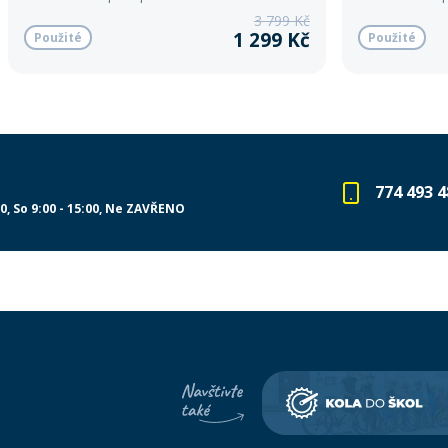
3 799 Kč
1 299 Kč
Použité
Použité
774 493 4
00
So 9:00 - 15:00
Ne ZAVŘENO