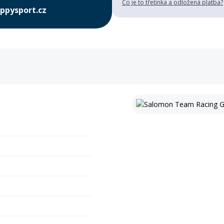
Co je to třetinka a odložená platba?
ppysport.cz