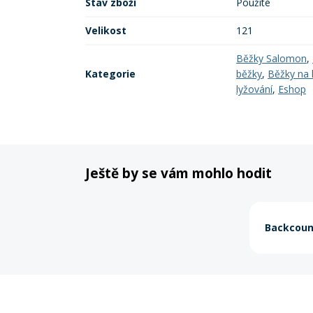
Stav zboží
Použité
Velikost
121
Běžky Salomon
,
Kategorie
běžky
,
Běžky na 
lyžování
,
Eshop
Ještě by se vám mohlo hodit
Backcoun