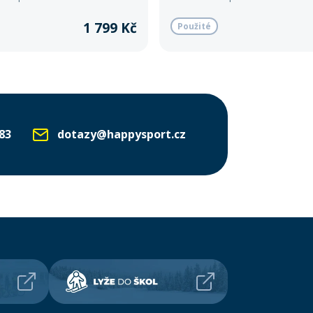
1 799 Kč
Použité
83
dotazy@happysport.cz