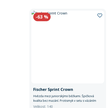
-63
%
Fischer Sprint Crown
Hvězda mezi juniorskýmii běžkami. Špičková
kvalita bez mazání. Protismyk v setu s vázáním
NNN.
Velikost: 140