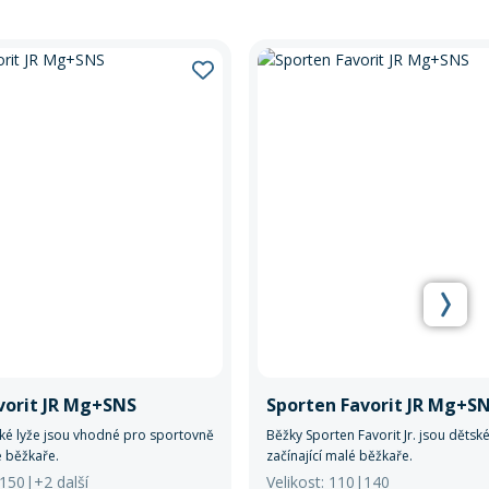
vorit JR Mg+SNS
Sporten Favorit JR Mg+S
ké lyže jsou vhodné pro sportovně
Běžky Sporten Favorit Jr. jsou dětsk
 běžkaře.
začínající malé běžkaře.
|150|+2 další
Velikost: 110|140