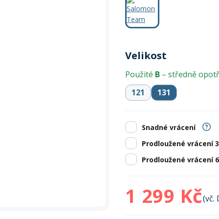
Zobrazit vš
bruslení
panely
Vesty
Skejty a koloběžky
Pásky
Skialpinismus
Oblečení
Frisbee a jiné
Sluneční brýle
Doplňky
Zobrazit vš
Powerbanky a solární
Plavání
panely
Velikost
Zobrazit vš
Zobrazit vš
Použité
B
– středně opot
121
131
Snadné vrácení
Prodloužené vrácení 
Prodloužené vrácení 
1 299 Kč
(vč.