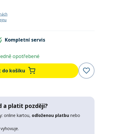
nách
ejnu
Kompletní servis
ředně opotřebené
t do košíku
 a platit později?
: online kartou,
odloženou platbu
nebo
 vyhovuje.