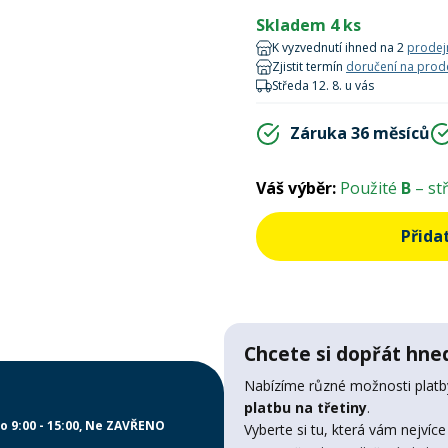
Skladem 4 ks
K vyzvednutí ihned na 2
prodej
Zjistit termín
doručení na prod
Středa 12. 8. u vás
Záruka 36 měsíců
Váš výběr:
Použité
B
– st
Přida
Chcete si dopřát hned
Nabízíme různé možnosti platby
platbu na třetiny
.
o 9:00 - 15:00
Ne ZAVŘENO
Vyberte si tu, která vám nejvíce