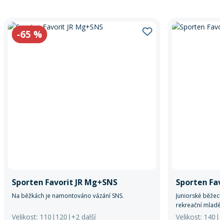
-65
%
Sporten Favorit JR Mg+SNS
Sporten Fa
Na běžkách je namontováno vázání SNS.
Juniorské běžec
rekreační mladé
Velikost: 110|120|+2 další
Velikost: 140