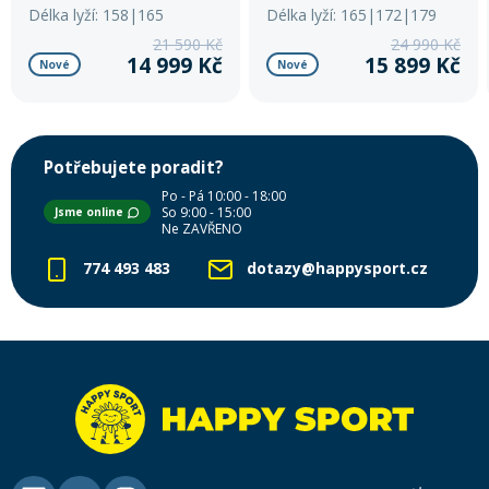
reakce a hladký průjezd. Tato
mountain lyže pro pokročilé
Délka lyží: 158|165
Délka lyží: 165|172|179
slalomová lyže s titanálovou
jezdce.
21 590 Kč
24 990 Kč
výztuhou a karbonovou
14 999 Kč
15 899 Kč
Nové
Nové
špičkou kombinuje precizní
vedení s překvapivě snadnou
ovladatelností.
Potřebujete poradit?
Po - Pá 10:00 - 18:00
So 9:00 - 15:00
Jsme online
Ne ZAVŘENO
774 493 483
dotazy@happysport.cz