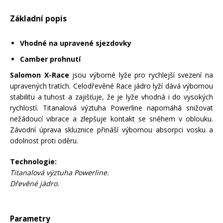
Mazání a čištění
Základní popis
Páteřáky
Vhodné na upravené sjezdovky
Zabezpečení
Ostatní
Camber prohnutí
Salomon X-Race
jsou výborné lyže pro rychlejší svezení na
Brašny, košíky a nosiče
upravených tratích. Celodřevěné Race jádro lyží dává výbornou
Vložky do bot
stabilitu a tuhost a zajišťuje, že je lyže vhodná i do vysokých
rychlostí. Titanalová výztuha Powerline napomáhá snižovat
Pumpičky a pumpy
nežádoucí vibrace a zlepšuje kontakt se sněhem v oblouku.
Náhradní díly
Závodní úprava skluznice přináší výbornou absorpci vosku a
odolnost proti oděru.
Nářadí pro kola
Boby a kluzáky
Technologie:
Titanalová výztuha Powerline.
Blatníky
Dřevěné jádro.
Řetězy
Parametry