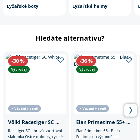
Lyžařské boty
Lyžařské helmy
Hledáte alternativu?
-30
%
-36
%
Výprodej
Výprodej
+ Vázání v ceně
+ Vázání v ceně
Völkl Racetiger SC White
Elan Primetime 55+ Black Edition
Racetiger SC – hravá sportovní
Elan Primetime 55+ Black
slalomka Ostré oblouky, rychlé
Edition jsou výkonné all-