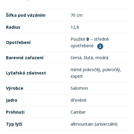
Rukavice na kolo
Šířka pod vázáním
70 cm
Radius
12,8
Použité
B
– středně
Opotřebení
opotřebené
Barevné zařazení
černá, žlutá, modrá
mírně pokročilý, pokročilý,
Lyžařská zdatnost
expert
Výrobce
Salomon
Jadro
dřevěné
Prohnuti
Camber
Typ lyží
allmountain (univerzální)