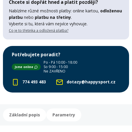
Chcete si dopřát hned a platit později?
Lyžařské rukavice
Rukavice na běžky
Snowboardové vázání
Skialpové boty
Kukly a uši
Plavání
Nabízíme různé možnosti platby: online kartou,
odloženou
platbu
nebo
platbu na třetiny
.
Gripy
Kalhoty
Lyžařské vázání
Vázání na běžky
Snowboardové rukavice
Skialpové vázání
Oblečení
Vyberte si tu, která vám nejvíce vyhovuje.
Co je to třetinka a odložená platba?
Stojánky
Doplňky
Sjezdové hole
Doplňky na běžky
Snowboardové náhradní díly
Skialpové hole
Lyžařské hole
Potřebujete poradit?
Zvonky a houkačky
Po - Pá 10:00 - 18:00
Brýle na běžky
Snowboardové doplňky
Skialpové rukavice
Péče o skluznici a hrany
So 9:00 - 15:00
Jsme online
Ne ZAVŘENO
Světla
774 493 483
dotazy@happysport.cz
Skialpové doplňky
Vaky, tašky a batohy
Lepení a opravné sady
Skialpové pásy
Dárkové poukazy
Základní popis
Parametry
Pláště a duše
Sněžnice
Brusle