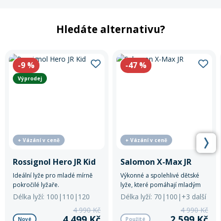
Hledáte alternativu?
-9
%
-47
%
Výprodej
+ Vázání v ceně
+ Vázání v ceně
Rossignol Hero JR Kid
Salomon X-Max JR
Ideální lyže pro mladé mírně
Výkonné a spolehlivé dětské
pokročilé lyžaře.
lyže, které pomáhají mladým
jezdcům rozvíjet techniku a
Délka lyží: 100|110|120
Délka lyží: 70|100|+3 další
užívat si jistotu a kontrolu při
4 990 Kč
4 990 Kč
každé jízdě na svahu.
4 499 Kč
2 599 Kč
Nové
Použité