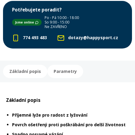
Potřebujete poradit?
Rukavice na kolo
Po - Pá 10:00 - 18:00
So 9:00 - 15:00
Jsme online
Ne ZAVŘENO
774 493 483
dotazy@happysport.cz
Základní popis
Parametry
Základní popis
Příjemné lyže pro radost z lyžování
Povrch ošetřený proti poškrábání pro delší životnost
Snadno posuvné vázání