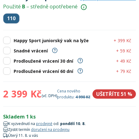
Lyžařské rukavice
Rukavice na běžky
Snowboardové vázání
Skialpové boty
Kukly a uši
Použité
B
– středně opotřebené
Plavání
110
Gripy
Kalhoty
Lyžařské vázání
Vázání na běžky
Snowboardové rukavice
Skialpové vázání
Oblečení
Stojánky
Doplňky
+ 399 Kč
Happy Sport juniorský vak na lyže
Sjezdové hole
Doplňky na běžky
Snowboardové náhradní díly
Skialpové hole
Lyžařské hole
+ 59 Kč
Snadné vrácení
+ 49 Kč
Prodloužené vrácení 30 dní
Zvonky a houkačky
Brýle na běžky
Snowboardové doplňky
Skialpové rukavice
Péče o skluznici a hrany
+ 79 Kč
Prodloužené vrácení 60 dní
Světla
Skialpové doplňky
Vaky, tašky a batohy
2 399 Kč
Cena nového
UŠETŘÍTE 51
%
(vč. DPH)
produktu:
4 990 Kč
Lepení a opravné sady
Skialpové pásy
Dárkové poukazy
Skladem 1 ks
K vyzvednutí na
prodejně
od:
pondělí 10. 8.
Pláště a duše
Sněžnice
Brusle
Zjistit termín
doručení na prodejnu
Úterý 11. 8. u vás