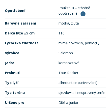
Použité
B
– středně
Opotřebení
opotřebené
Barevné zařazení
modrá, žlutá
Délka lyže ±5 cm
110
Lyžařská zdatnost
mírně pokročilý, pokročilý
Výrobce
Salomon
Jadro
kompozitové
Prohnuti
Tour Rocker
Typ lyží
allmountain (univerzální)
Typ terénu
sjezdovka i neupravený terén
Určeno pro
Dítě a junior