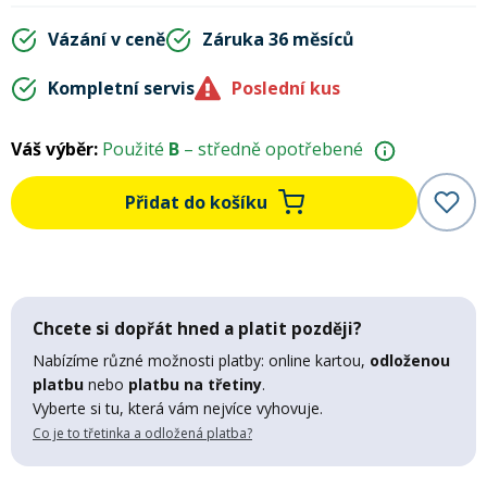
Mazání a čištění
Vázání v ceně
Záruka 36 měsíců
Páteřáky
Kompletní servis
Poslední kus
Zabezpečení
Ostatní
Váš výběr:
Použité
B
– středně opotřebené
Brašny, košíky a nosiče
Vložky do bot
Přidat do košíku
Pumpičky a pumpy
Náhradní díly
Nářadí pro kola
Chcete si dopřát hned a platit později?
Boby a kluzáky
Nabízíme různé možnosti platby: online kartou,
odloženou
platbu
nebo
platbu na třetiny
.
Blatníky
Vyberte si tu, která vám nejvíce vyhovuje.
Co je to třetinka a odložená platba?
Řetězy