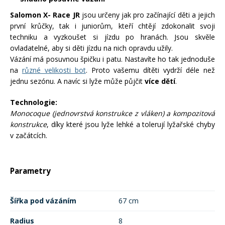
Salomon X- Race JR
jsou určeny jak pro začínající děti a jejich
první krůčky, tak i juniorům, kteří chtějí zdokonalit svoji
techniku a vyzkoušet si jízdu po hranách. Jsou skvěle
ovladatelné, aby si děti jízdu na nich opravdu užily.
Vázání má posuvnou špičku i patu. Nastavíte ho tak jednoduše
na
různé velikosti bot
. Proto vašemu dítěti vydrží déle než
jednu sezónu. A navíc si lyže může půjčit
více dětí
.
Technologie:
Monocoque (jednovrstvá konstrukce z vláken) a kompozitová
konstrukce
, díky které jsou lyže lehké a tolerují lyžařské chyby
v začátcích.
Parametry
Šířka pod vázáním
67 cm
Radius
8