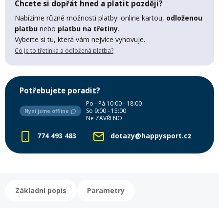
Chcete si dopřát hned a platit později?
Mazání a čištění
Nabízíme různé možnosti platby: online kartou,
odloženou
Páteřáky
platbu
nebo
platbu na třetiny
.
Vyberte si tu, která vám nejvíce vyhovuje.
Zabezpečení
Co je to třetinka a odložená platba?
Ostatní
Brašny, košíky a nosiče
Vložky do bot
Potřebujete poradit?
Po - Pá 10:00 - 18:00
Pumpičky a pumpy
So 9:00 - 15:00
Nyní jsme offline
Náhradní díly
Ne ZAVŘENO
774 493 483
dotazy@happysport.cz
Nářadí pro kola
Boby a kluzáky
Blatníky
Základní popis
Parametry
Řetězy