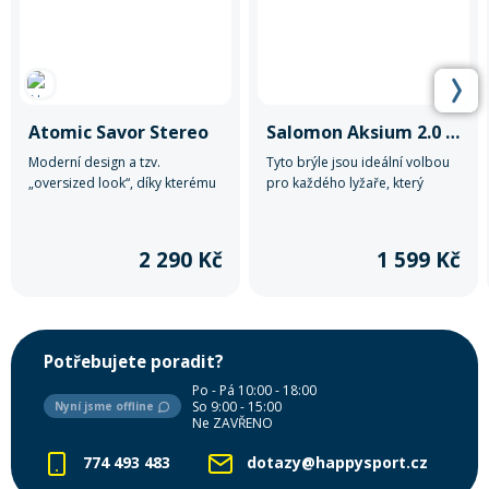
Atomic Savor Stereo
Salomon Aksium 2.0 Access
Moderní design a tzv.
Tyto brýle jsou ideální volbou
„oversized look“, díky kterému
pro každého lyžaře, který
s nimi máte opravdu velké
hledá spolehlivý a cenově
zorné pole do všech stran.
dostupný doplněk k jejich
lyžařské výbavě.
2 290 Kč
1 599 Kč
Potřebujete poradit?
Po - Pá 10:00 - 18:00
So 9:00 - 15:00
Nyní jsme offline
Ne ZAVŘENO
774 493 483
dotazy@happysport.cz