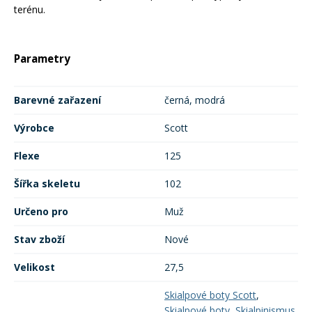
terénu.
Parametry
Barevné zařazení
černá, modrá
Výrobce
Scott
Flexe
125
Šířka skeletu
102
Určeno pro
Muž
Stav zboží
Nové
Velikost
27,5
Skialpové boty Scott
,
Skialpové boty
,
Skialpinismus
,