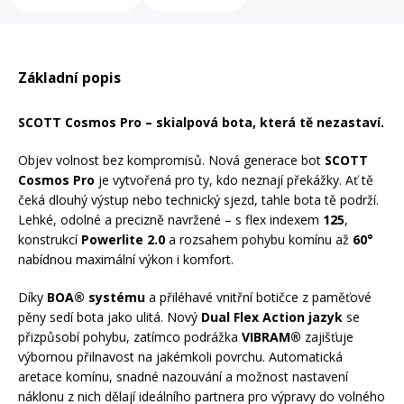
Rukavice na kolo
Základní popis
SCOTT Cosmos Pro – skialpová bota, která tě nezastaví.
Objev volnost bez kompromisů. Nová generace bot
SCOTT
Cosmos Pro
je vytvořená pro ty, kdo neznají překážky. Ať tě
čeká dlouhý výstup nebo technický sjezd, tahle bota tě podrží.
Lehké, odolné a precizně navržené – s flex indexem
125
,
konstrukcí
Powerlite 2.0
a rozsahem pohybu komínu až
60°
nabídnou maximální výkon i komfort.
Díky
BOA® systému
a přiléhavé vnitřní botičce z paměťové
pěny sedí bota jako ulitá. Nový
Dual Flex Action jazyk
se
přizpůsobí pohybu, zatímco podrážka
VIBRAM®
zajišťuje
výbornou přilnavost na jakémkoli povrchu. Automatická
aretace komínu, snadné nazouvání a možnost nastavení
náklonu z nich dělají ideálního partnera pro výpravy do volného