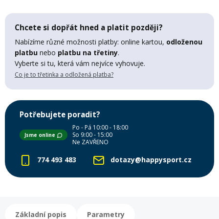
Mazání a čištění
Páteřáky
Chcete si dopřát hned a platit později?
Nabízíme různé možnosti platby: online kartou,
odloženou
Zabezpečení
Ostatní
platbu
nebo
platbu na třetiny
.
Vyberte si tu, která vám nejvíce vyhovuje.
Co je to třetinka a odložená platba?
Brašny, košíky a nosiče
Vložky do bot
Pumpičky a pumpy
Potřebujete poradit?
Náhradní díly
Po - Pá 10:00 - 18:00
So 9:00 - 15:00
Jsme online
Ne ZAVŘENO
Nářadí pro kola
Boby a kluzáky
774 493 483
dotazy@happysport.cz
Blatníky
Řetězy
Základní popis
Parametry