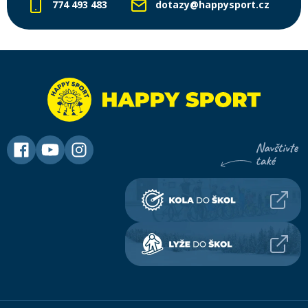
774 493 483
dotazy@happysport.cz