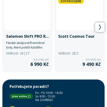
DOPORUČUJEME
Salomon Shift PRO R100 AT
Scott Cosmos Tour
Pánské skialpové/freeridové
boty, které potěší každého
horského nadšence.
Velikost: 26|27
Velikost: 28,5
12 190 Kč
15 990 Kč
6 990 Kč
9 490 Kč
Potřebujete poradit?
Po - Pá 10:00 - 18:00
So 9:00 - 15:00
Jsme online
Ne ZAVŘENO