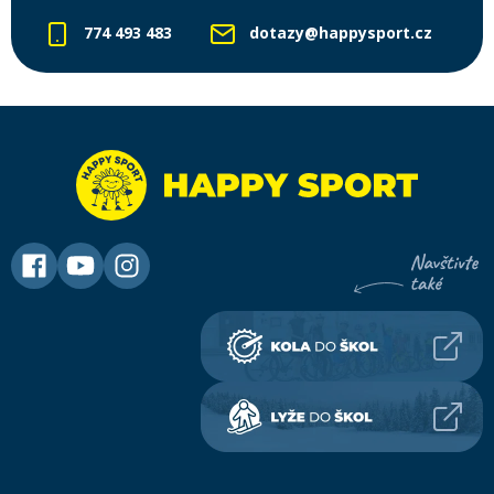
774 493 483
dotazy@happysport.cz