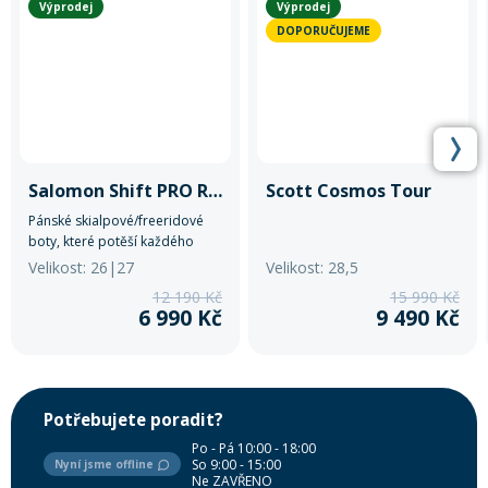
Výprodej
Výprodej
DOPORUČUJEME
Salomon Shift PRO R100 AT
Scott Cosmos Tour
Pánské skialpové/freeridové
boty, které potěší každého
horského nadšence.
Velikost: 26|27
Velikost: 28,5
12 190 Kč
15 990 Kč
6 990 Kč
9 490 Kč
Potřebujete poradit?
Po - Pá 10:00 - 18:00
So 9:00 - 15:00
Nyní jsme offline
Ne ZAVŘENO