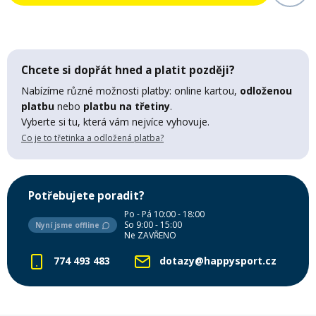
Mazání a čištění
Páteřáky
Zabezpečení
Chcete si dopřát hned a platit později?
Ostatní
Nabízíme různé možnosti platby: online kartou,
odloženou
platbu
nebo
platbu na třetiny
.
Brašny, košíky a nosiče
Vyberte si tu, která vám nejvíce vyhovuje.
Vložky do bot
Co je to třetinka a odložená platba?
Pumpičky a pumpy
Náhradní díly
Potřebujete poradit?
Nářadí pro kola
Po - Pá 10:00 - 18:00
Boby a kluzáky
So 9:00 - 15:00
Nyní jsme offline
Ne ZAVŘENO
Blatníky
774 493 483
dotazy@happysport.cz
Řetězy