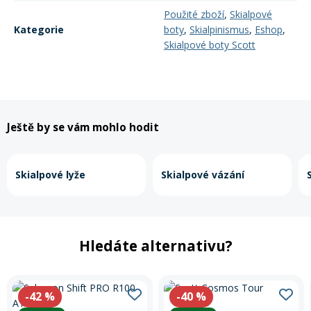
Použité zboží
,
Skialpové
Kategorie
boty
,
Skialpinismus
,
Eshop
,
Skialpové boty Scott
Ještě by se vám mohlo hodit
Skialpové lyže
Skialpové vázání
Hledáte alternativu?
-42
%
-40
%