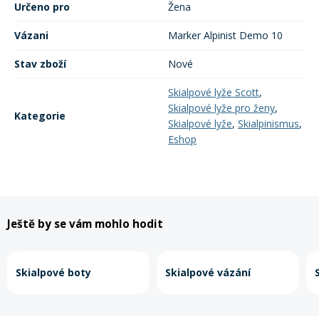
Určeno pro
Žena
Vázani
Marker Alpinist Demo 10
Rukavice na kolo
Stav zboží
Nové
Skialpové lyže Scott
,
Skialpové lyže pro ženy
,
Kategorie
Skialpové lyže
,
Skialpinismus
,
Eshop
Ještě by se vám mohlo hodit
Skialpové boty
Skialpové vázání