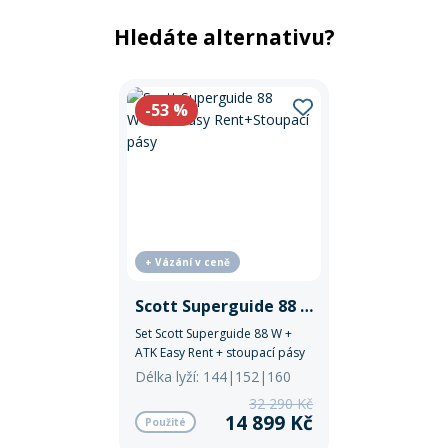
Hledáte alternativu?
-53
%
+ Vázání v ceně
Scott Superguide 88 W+ATK Easy Rent+Stoupací pásy
Set Scott Superguide 88 W +
ATK Easy Rent + stoupací pásy
je ideální volbou pro
Délka lyží: 144|152|160
skialpinistky, které hledají
32 290 Kč
vyvážený poměr mezi nízkou
14 899 Kč
Použité
hmotností, stabilitou a
univerzálním použitím v