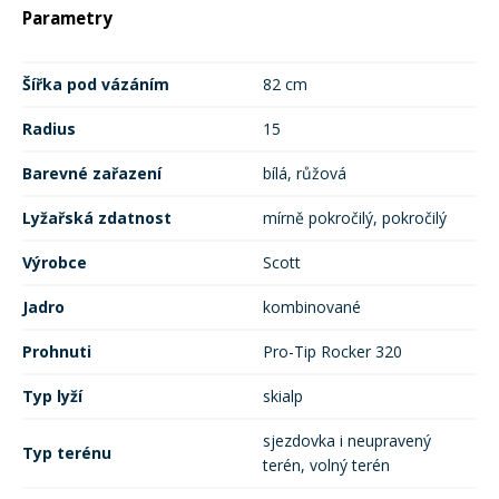
Parametry
Mazání a čištění
Páteřáky
Šířka pod vázáním
82 cm
Zabezpečení
Ostatní
Radius
15
Barevné zařazení
bílá, růžová
Brašny, košíky a nosiče
Vložky do bot
Lyžařská zdatnost
mírně pokročilý, pokročilý
Pumpičky a pumpy
Výrobce
Scott
Náhradní díly
Jadro
kombinované
Nářadí pro kola
Boby a kluzáky
Prohnuti
Pro-Tip Rocker 320
Typ lyží
skialp
Blatníky
sjezdovka i neupravený
Typ terénu
terén, volný terén
Řetězy