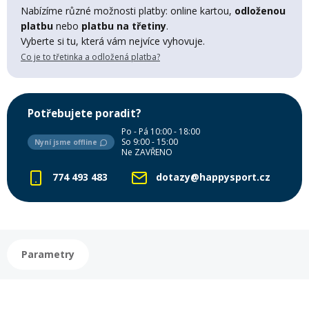
Lyžařské rukavice
Rukavice na běžky
Snowboardové vázání
Skialpové boty
Kukly a uši
Nabízíme různé možnosti platby: online kartou,
odloženou
Plavání
platbu
nebo
platbu na třetiny
.
Vyberte si tu, která vám nejvíce vyhovuje.
Gripy
Kalhoty
Lyžařské vázání
Vázání na běžky
Snowboardové rukavice
Skialpové vázání
Oblečení
Co je to třetinka a odložená platba?
Stojánky
Doplňky
Sjezdové hole
Doplňky na běžky
Snowboardové náhradní díly
Skialpové hole
Lyžařské hole
Potřebujete poradit?
Po - Pá 10:00 - 18:00
Zvonky a houkačky
So 9:00 - 15:00
Nyní jsme offline
Brýle na běžky
Snowboardové doplňky
Skialpové rukavice
Péče o skluznici a hrany
Ne ZAVŘENO
774 493 483
dotazy@happysport.cz
Světla
Skialpové doplňky
Vaky, tašky a batohy
Lepení a opravné sady
Skialpové pásy
Dárkové poukazy
Parametry
Pláště a duše
Sněžnice
Brusle