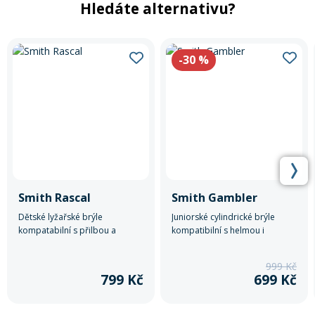
Hledáte alternativu?
Rukavice na kolo
-30
%
Smith Rascal
Smith Gambler
Dětské lyžařské brýle
Juniorské cylindrické brýle
kompatabilní s přilbou a
kompatibilní s helmou i
cylindrickým zorníkem s anti-
kombinovatelné s dioptrickými
fog úpravou, který zajišťuje
brýlemi
999 Kč
výborný výhled.
799 Kč
699 Kč