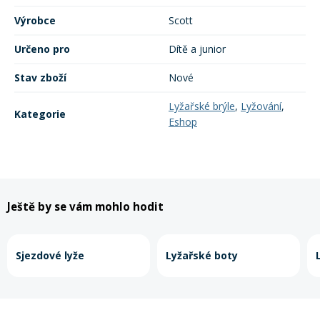
Mazání a čištění
Výrobce
Scott
Páteřáky
Určeno pro
Dítě a junior
Zabezpečení
Ostatní
Stav zboží
Nové
Lyžařské brýle
,
Lyžování
,
Brašny, košíky a nosiče
Kategorie
Eshop
Vložky do bot
Pumpičky a pumpy
Náhradní díly
Ještě by se vám mohlo hodit
Nářadí pro kola
Boby a kluzáky
Sjezdové lyže
Lyžařské boty
Blatníky
Řetězy