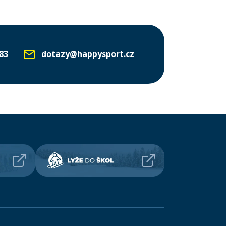
83
dotazy@happysport.cz