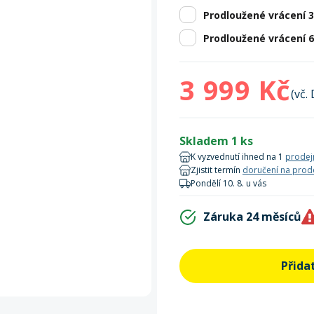
Zobrazit vš
bruslení
panely
Vesty
Skejty a koloběžky
Pásky
Skialpinismus
Oblečení
Frisbee a jiné
Sluneční brýle
Doplňky
Prodloužené vrácení 
Prodloužené vrácení 
Zobrazit vš
Powerbanky a solární
Plavání
panely
3 999 Kč
(vč.
Zobrazit vš
Zobrazit vš
Skladem 1 ks
K vyzvednutí ihned na 1
prodej
Zjistit termín
doručení na prod
Pondělí 10. 8. u vás
Záruka 24 měsíců
Přida