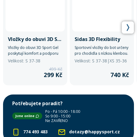
Vložky do obuvi 3D Sport Gel
Sidas 3D Flexibility
Vložky do obuvi 3D Sport Gel
Sportovní vložky do bot určeny
poskytují komfort a podporu
pro chodidla s nízkou klenbou.
pro sportovní aktivity.
Velikost: S 37-38
Velikost: S 37-38|XS 35-36
499 Kč
299 Kč
740 Kč
Potřebujete poradit?
Po - Pá 10:00 - 18:00
So 9:00 - 15:00
Jsme online
Ne ZAVŘENO
774 493 483
dotazy@happysport.cz