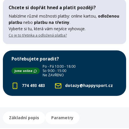
Mazání a čištění
Chcete si dopřát hned a platit později?
Páteřáky
Nabízíme různé možnosti platby: online kartou,
odloženou
platbu
nebo
platbu na třetiny
.
Zabezpečení
Vyberte si tu, která vám nejvíce vyhovuje.
Ostatní
Co je to třetinka a odložená platba?
Brašny, košíky a nosiče
Vložky do bot
Potřebujete poradit?
Pumpičky a pumpy
Po - Pá 10:00 - 18:00
Náhradní díly
So 9:00 - 15:00
Jsme online
Ne ZAVŘENO
Nářadí pro kola
774 493 483
dotazy@happysport.cz
Boby a kluzáky
Blatníky
Základní popis
Parametry
Řetězy