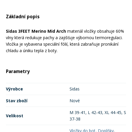
Rukavice na kolo
Základní popis
Sidas 3FEET Merino Mid Arch
materiál vložky obsahuje 60%
vlny která redukuje pachy a zajišťuje výbornou termoregulaci.
Vložka je vybavena speciální fólií, která zabraňuje pronikání
chladu a úniku tepla z boty.
Parametry
Výrobce
Sidas
Stav zboží
Nové
M 39-41, L 42-43, XL 44-45, S
Velikost
37-38
Vložky do bot
,
Doplňky
,