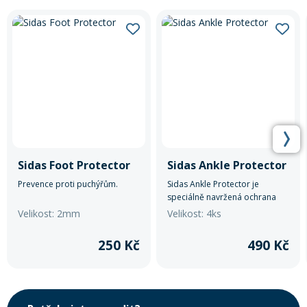
Rukavice na kolo
Sidas Foot Protector
Sidas Ankle Protector
Prevence proti puchýřům.
Sidas Ankle Protector je
speciálně navržená ochrana
kotníku pomocí silikonového
Velikost: 2mm
Velikost: 4ks
gelu.
250 Kč
490 Kč