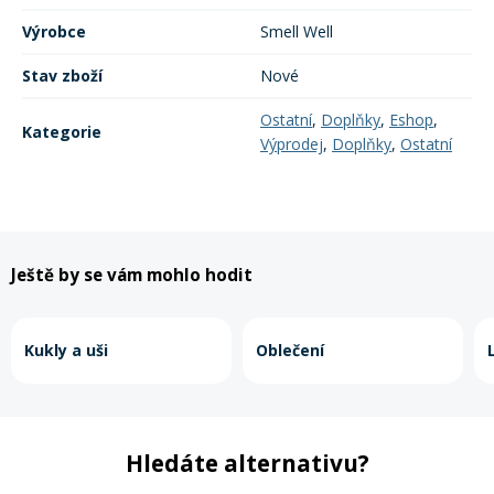
Mazání a čištění
Výrobce
Smell Well
Páteřáky
Stav zboží
Nové
Zabezpečení
Ostatní
Ostatní
,
Doplňky
,
Eshop
,
Kategorie
Výprodej
,
Doplňky
,
Ostatní
Brašny, košíky a nosiče
Vložky do bot
Pumpičky a pumpy
Náhradní díly
Ještě by se vám mohlo hodit
Nářadí pro kola
Boby a kluzáky
Kukly a uši
Oblečení
Blatníky
Hledáte alternativu?
Řetězy