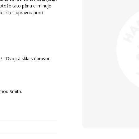
rotože tato pěna eliminuje
tá skla s úpravou proti
t
- Dvojitá skla s úpravou
lmou Smith.