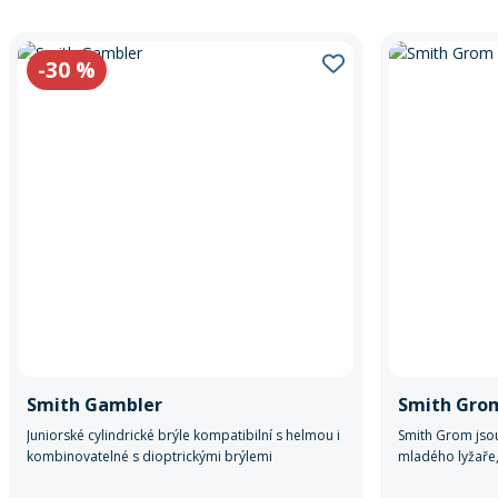
-30
%
Smith Gambler
Smith Gro
Juniorské cylindrické brýle kompatibilní s helmou i
Smith Grom jso
kombinovatelné s dioptrickými brýlemi
mladého lyžaře,
radostné lyžová