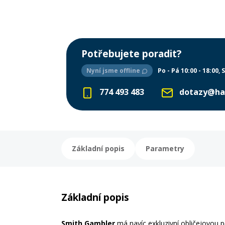
Potřebujete poradit?
Nyní jsme offline
Po - Pá 10:00 - 18:00
S
774 493 483
dotazy@ha
Základní popis
Parametry
Základní popis
Smith Gambler
má navíc exkluzivní obličejovou pě