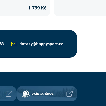
dobrodružství.
1 799 Kč
83
dotazy@happysport.cz