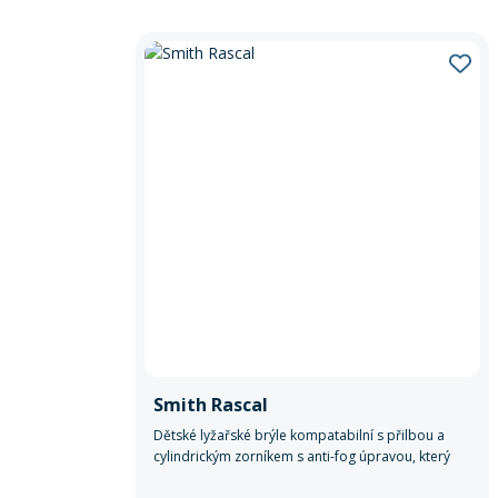
Smith Rascal
Dětské lyžařské brýle kompatabilní s přilbou a
cylindrickým zorníkem s anti-fog úpravou, který
zajišťuje výborný výhled.