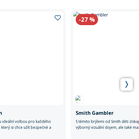
-27
%
m
Smith Gambler
u ideální volbou pro každého
S těmito brýlemi od Smith děti získaj
 který si chce užít bezpečné a
výborný vizuální dojem, ale také ma
ní.
komfort a ochranu během každého 