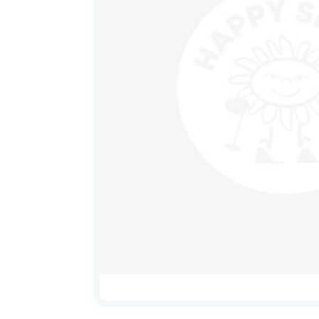
Výprodej
Sedačky na kolo a
řidítka