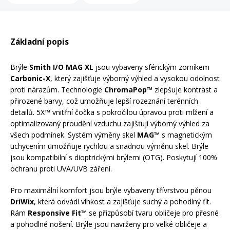
Mazání a čištění
Páteřáky
Základní popis
Zabezpečení
Ostatní
Brýle
Smith I/O MAG XL
jsou vybaveny sférickým zorníkem
Carbonic-X
, který zajišťuje výborný výhled a vysokou odolnost
Brašny, košíky a nosiče
Vložky do bot
proti nárazům. Technologie
ChromaPop™
zlepšuje kontrast a
přirozené barvy, což umožňuje lepší rozeznání terénních
detailů. 5X™ vnitřní čočka s pokročilou úpravou proti mlžení a
Pumpičky a pumpy
optimalizovaný proudění vzduchu zajišťují výborný výhled za
Náhradní díly
všech podmínek. Systém výměny skel
MAG™
s magnetickým
uchycením umožňuje rychlou a snadnou výměnu skel. Brýle
Nářadí pro kola
jsou kompatibilní s dioptrickými brýlemi (OTG). Poskytují 100%
Boby a kluzáky
ochranu proti UVA/UVB záření.
Blatníky
Pro maximální komfort jsou brýle vybaveny třívrstvou pěnou
DriWix
, která odvádí vlhkost a zajišťuje suchý a pohodlný fit.
Rám
Responsive Fit™
se přizpůsobí tvaru obličeje pro přesné
Řetězy
a pohodlné nošení. Brýle jsou navrženy pro velké obličeje a