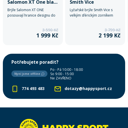
Salomon XT One black tie & die
Smith Vice
Brýle Salomon XT ONE
Lyžařské brýle Smith Vice s
posouvají hranice designu do
velkým sférickým zorníkem
nových dimenzí díky kombinaci
nabízejí široké zorné pole,
anatomického tvaru, širokého
ostré vidění a vysoký komfort
3 590 Kč
3 799 Kč
zorného pole a ostrosti zraku
při lyžování. Technologie Fog-X
1 999 Kč
2 199 Kč
použitím vícevrstvého skla pro
pomáhá proti mlžení a zajišťuje
všechny světelné podmínky.
čistý výhled i v náročnějších
podmínkách.
Potřebujete poradit?
Po - Pá 10:00 - 18:00
So 9:00 - 15:00
Nyní jsme offline
Ne ZAVŘENO
774 493 483
dotazy@happysport.cz