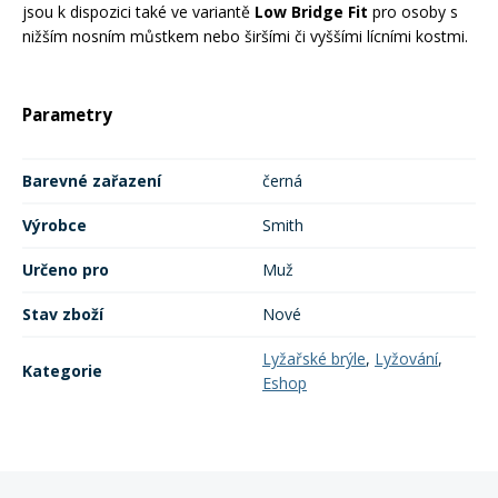
jsou k dispozici také ve variantě
Low Bridge Fit
pro osoby s
nižším nosním můstkem nebo širšími či vyššími lícními kostmi.
Rukavice na kolo
Parametry
Barevné zařazení
černá
Výrobce
Smith
Určeno pro
Muž
Stav zboží
Nové
Lyžařské brýle
,
Lyžování
,
Kategorie
Eshop