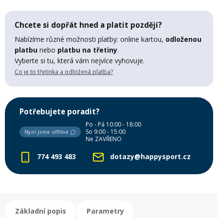
Lyžařské rukavice
Rukavice na běžky
Snowboardové vázání
Skialpové boty
Kukly a uši
Plavání
Chcete si dopřát hned a platit později?
Gripy
Kalhoty
Lyžařské vázání
Vázání na běžky
Snowboardové rukavice
Skialpové vázání
Oblečení
Nabízíme různé možnosti platby: online kartou,
odloženou
platbu
nebo
platbu na třetiny
.
Vyberte si tu, která vám nejvíce vyhovuje.
Stojánky
Doplňky
Sjezdové hole
Doplňky na běžky
Snowboardové náhradní díly
Skialpové hole
Lyžařské hole
Co je to třetinka a odložená platba?
Zvonky a houkačky
Brýle na běžky
Snowboardové doplňky
Skialpové rukavice
Péče o skluznici a hrany
Potřebujete poradit?
Po - Pá 10:00 - 18:00
Světla
So 9:00 - 15:00
Nyní jsme offline
Skialpové doplňky
Vaky, tašky a batohy
Ne ZAVŘENO
774 493 483
dotazy@happysport.cz
Lepení a opravné sady
Skialpové pásy
Dárkové poukazy
Pláště a duše
Sněžnice
Brusle
Základní popis
Parametry