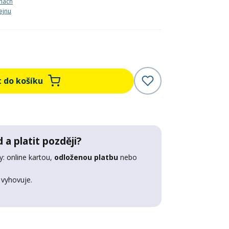
nách
ejnu
t do košíku
 a platit později?
: online kartou,
odloženou platbu
nebo
 vyhovuje.