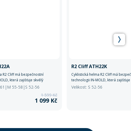
TH22A
R2 Cliff ATH22K
ma R2 Cliff má bezpečnostní
Cyklistická helma R2 Cliff má bezpe
OLD, která zajišťuje skvělý
technologii IN-MOLD, která zajišťuje
čnost.
komfort i bezpečnost.
8-61|M 55-58|S 52-56
Velikost: S 52-56
1 599 Kč
1 099 Kč