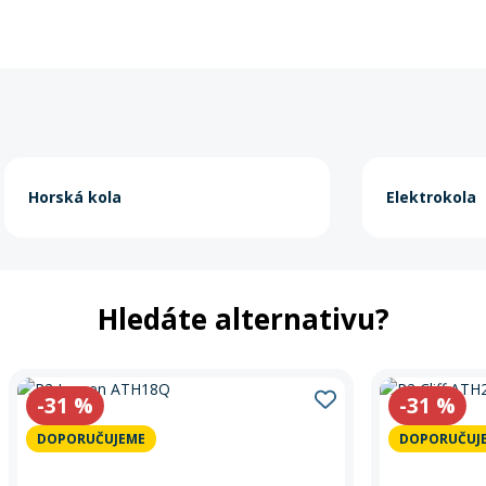
Horská kola
Elektrokola
Hledáte alternativu?
-31
%
-31
%
DOPORUČUJEME
DOPORUČUJ