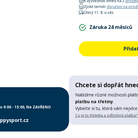
K vyzvednutí ihned na 2
prodej
Zjistit termín
doručení na prod
Úterý 11. 8. u vás
Záruka 24 měsíců
Přida
Chcete si dopřát hned
Nabízíme různé možnosti platby
platbu na třetiny
.
o 9:00 - 15:00
Ne ZAVŘENO
Vyberte si tu, která vám nejvíce
Co je to třetinka a odložená platba?
ppysport.cz