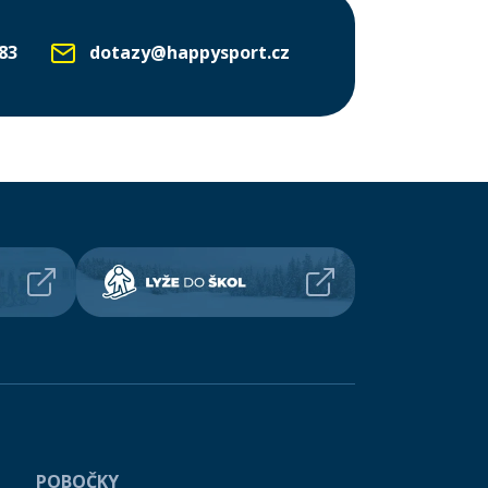
83
dotazy@happysport.cz
POBOČKY