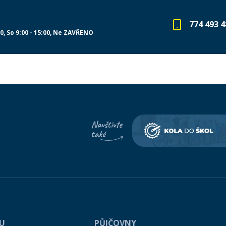
774 493 4
00
So 9:00 - 15:00
Ne ZAVŘENO
PU
PŮJČOVNY