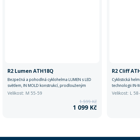
R2 Lumen ATH18Q
R2 Cliff A
Bezpečná a pohodlná cyklohelma LUMEN s LED
Cyklistická hel
světlem, IN MOLD konstrukcí, prodlouženým
technologii IN-M
zátylkem, síťkou proti hmyzu a antibakteriální
komfort i bezpe
Velikost: M 55-59
Velikost: L 5
vložkou.
1 599 Kč
1 099 Kč