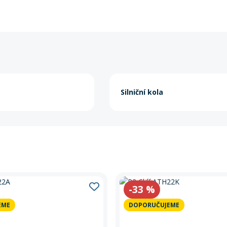
Silniční kola
-33
%
EME
DOPORUČUJEME