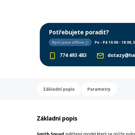
Potřebujete poradit?
Nyní jsme offline
Po - Pá 10:00 - 18:00
S
774 493 483
dotazy@ha
Základní popis
Parametry
Základní popis
Smith Squad
zvětšený model který se může pyšn