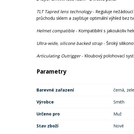
TLT Tapred lens technology
- Reguluje nežádoucí l
průchodu sklem a zajišťuje optimální výhled bez t
Helmet compatible
- Kompatibilní s jakoukoliv he
Ultra-wide, silicone backed strap
- Široký silikon
Articulating Outrigger
- Kloubový polohovací syst
Parametry
Barevné zařazení
černá, zel
Výrobce
Smith
Určeno pro
Muž
Stav zboží
Nové