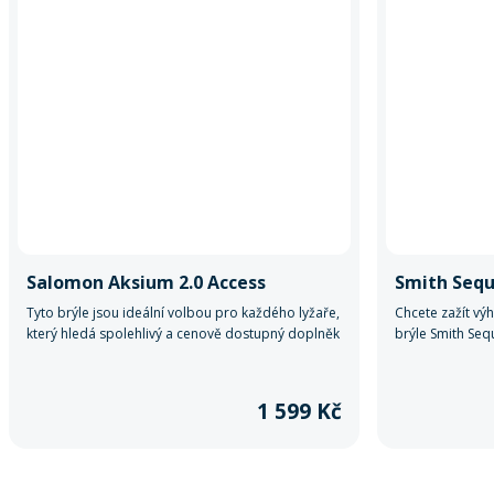
Salomon Aksium 2.0 Access
Smith Seq
Tyto brýle jsou ideální volbou pro každého lyžaře,
Chcete zažít v
který hledá spolehlivý a cenově dostupný doplněk
brýle Smith Se
k jejich lyžařské výbavě.
jakéhokoli poča
jsou plně kompat
takže plně sedí 
1 599 Kč
čočky jim dvakr