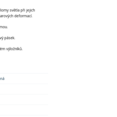
omy světla při jejich
varových deformací.
lmou.
ový pásek.
ém výložníků.
ená