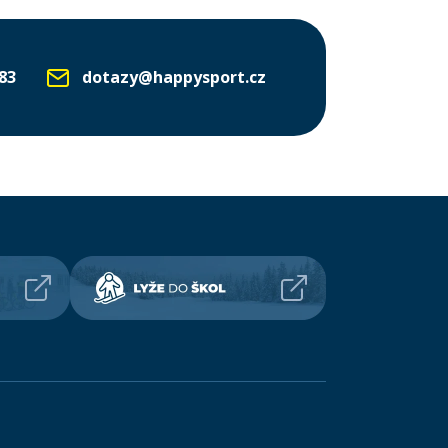
83
dotazy@happysport.cz