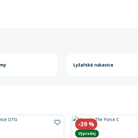
lmy
Lyžařské rukavice
-39
%
Výprodej