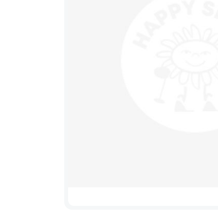
Výprodej
Sedačky na kolo a
řidítka