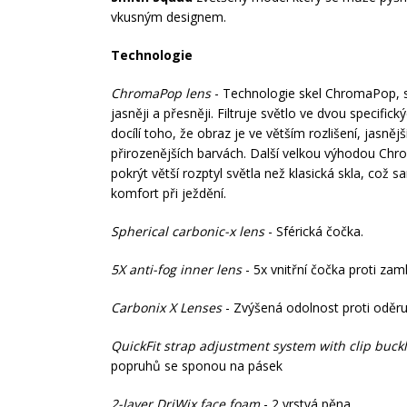
vkusným designem.
Technologie
ChromaPop lens
- Technologie skel ChromaPop, se 
jasněji a přesněji. Filtruje světlo ve dvou specific
docílí toho, že obraz je ve větším rozlišení, jasnějš
přirozenějších barvách. Další velkou výhodou Ch
pokrýt větší rozptyl světla než klasická skla, což s
komfort při ježdění.
Spherical carbonic-x lens
- Sférická čočka.
5X anti-fog inner lens
- 5x vnitřní čočka proti zam
Carbonix X Lenses
- Zvýšená odolnost proti oděru
QuickFit strap adjustment system with clip buck
popruhů se sponou na pásek
2-layer DriWix face foam
- 2 vrstvá pěna.