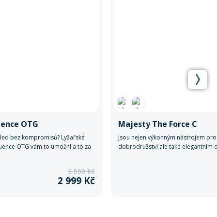
uence OTG
Majesty The Force C
ýhled bez kompromisů? Lyžařské
Jsou nejen výkonným nástrojem pro 
quence OTG vám to umožní a to za
dobrodružství ale také elegantním
sí. Díky speciálnímu OTG designu
ty, kteří očekávají špičkovou kvalitu
ibilní s dioptrickými brýlemi,
svém zimním vybavení.
3 599 Kč
i těm, co je denně nosí a kontaktní
2 999 Kč
át nevyhovují.