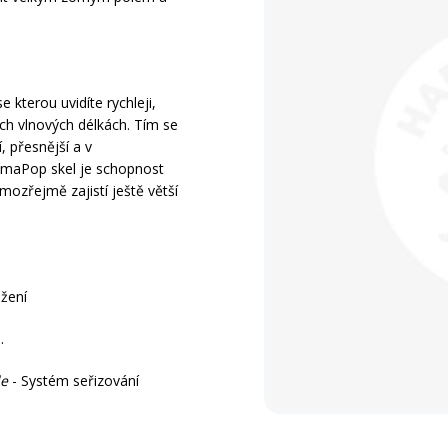
kterou uvidíte rychleji,
kých vlnových délkách. Tím se
í, přesnější a v
romaPop skel je schopnost
amozřejmě zajistí ještě větší
lžení
.
le
- Systém seřizování