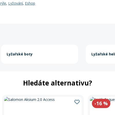
rýle
,
Lyžování
,
Eshop
Lyžařské boty
Lyžařské he
Hledáte alternativu?
-16
%