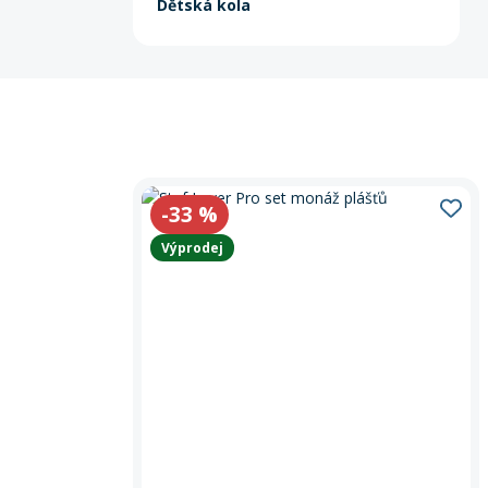
Dětská kola
-33
%
Výprodej