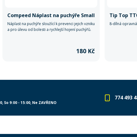
Compeed Náplast na puchýře Small
Tip Top TT
Náplast na puchýře sloužící k prevenci jejich vzniku
8-dílná opravná
a pro úlevu od bolesti a rychlejší hojení puchýřů.
180 Kč
774 493 4
00
So 9:00 - 15:00
Ne ZAVŘENO