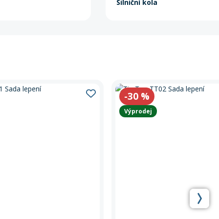
Silniční kola
-30
%
Výprodej