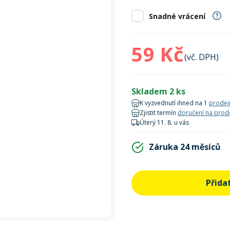
Zobrazit vš
bruslení
panely
Vesty
Skejty a koloběžky
Pásky
Skialpinismus
Oblečení
Frisbee a jiné
Sluneční brýle
Doplňky
Snadné vrácení
Zobrazit vš
Powerbanky a solární
Plavání
59 Kč
panely
(vč. DPH)
Zobrazit vš
Zobrazit vš
Skladem 2 ks
K vyzvednutí ihned na 1
prodej
Zjistit termín
doručení na prod
Úterý 11. 8. u vás
Záruka 24 měsíců
Přida