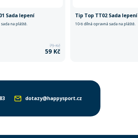
01 Sada lepení
Tip Top TT02 Sada lepení
 sada na pláště.
10-ti dílná opravná sada na pláště.
79 Kč
59 Kč
83
dotazy@happysport.cz