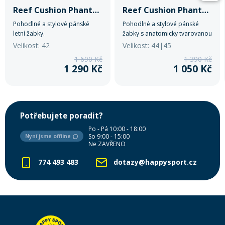
Reef Cushion Phantom Cork
Reef Cushion Phantom
Pohodlné a stylové pánské
Pohodlné a stylové pánské
letní žabky.
žabky s anatomicky tvarovanou
stélkou a odolnou podrážkou.
Velikost: 42
Velikost: 44|45
1 690 Kč
1 390 Kč
1 290 Kč
1 050 Kč
Potřebujete poradit?
Po - Pá 10:00 - 18:00
So 9:00 - 15:00
Nyní jsme offline
Ne ZAVŘENO
774 493 483
dotazy@happysport.cz