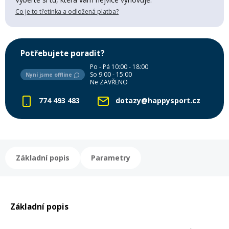
Mazání a čištění
Co je to třetinka a odložená platba?
Páteřáky
Zabezpečení
Potřebujete poradit?
Ostatní
Po - Pá 10:00 - 18:00
So 9:00 - 15:00
Nyní jsme offline
Brašny, košíky a nosiče
Ne ZAVŘENO
Vložky do bot
774 493 483
dotazy@happysport.cz
Pumpičky a pumpy
Náhradní díly
Nářadí pro kola
Základní popis
Parametry
Boby a kluzáky
Blatníky
Základní popis
Řetězy