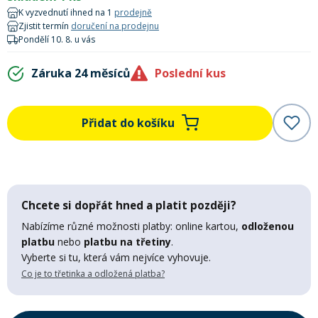
Lyžařské rukavice
Rukavice na běžky
Snowboardové vázání
Skialpové boty
Kukly a uši
K vyzvednutí ihned na 1
prodejně
Plavání
Zjistit termín
doručení na prodejnu
Pondělí 10. 8. u vás
Gripy
Kalhoty
Lyžařské vázání
Vázání na běžky
Snowboardové rukavice
Skialpové vázání
Oblečení
Záruka 24 měsíců
Poslední kus
Stojánky
Doplňky
Sjezdové hole
Doplňky na běžky
Snowboardové náhradní díly
Skialpové hole
Lyžařské hole
Přidat do košíku
Zvonky a houkačky
Brýle na běžky
Snowboardové doplňky
Skialpové rukavice
Péče o skluznici a hrany
Světla
Skialpové doplňky
Vaky, tašky a batohy
Chcete si dopřát hned a platit později?
Nabízíme různé možnosti platby: online kartou,
odloženou
Lepení a opravné sady
platbu
nebo
platbu na třetiny
.
Skialpové pásy
Dárkové poukazy
Vyberte si tu, která vám nejvíce vyhovuje.
Co je to třetinka a odložená platba?
Pláště a duše
Sněžnice
Brusle