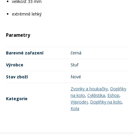
velikost 33 mm
extrémně lehký
Rukavice na kolo
Parametry
Barevné zařazení
černá
Výrobce
Stuf
Stav zboží
Nové
Zvonky a houkačky
,
Doplňky
na kolo
,
Cyklistika
,
Eshop
,
Kategorie
Výprodej
,
Doplňky na kolo
,
Kola