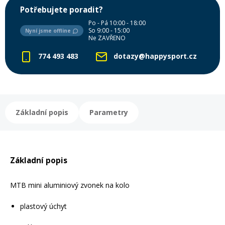
Potřebujete poradit?
Mazání a čištění
Páteřáky
Po - Pá 10:00 - 18:00
So 9:00 - 15:00
Nyní jsme offline
Ne ZAVŘENO
Zabezpečení
Ostatní
774 493 483
dotazy@happysport.cz
Brašny, košíky a nosiče
Vložky do bot
Základní popis
Parametry
Pumpičky a pumpy
Náhradní díly
Nářadí pro kola
Boby a kluzáky
Základní popis
Blatníky
MTB mini aluminiový zvonek na kolo
plastový úchyt
Řetězy