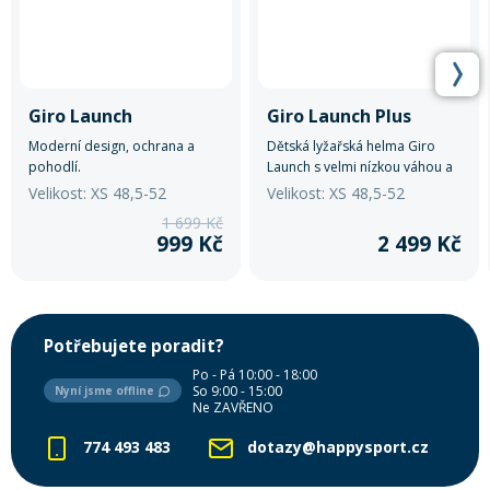
Giro Launch
Giro Launch Plus
Moderní design, ochrana a
Dětská lyžařská helma Giro
pohodlí.
Launch s velmi nízkou váhou a
perfektním usazením na hlavě.
Velikost: XS 48,5-52
Velikost: XS 48,5-52
1 699 Kč
999 Kč
2 499 Kč
Potřebujete poradit?
Po - Pá 10:00 - 18:00
So 9:00 - 15:00
Nyní jsme offline
Ne ZAVŘENO
774 493 483
dotazy@happysport.cz