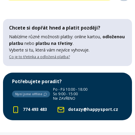
Mazání a čištění
Páteřáky
Zabezpečení
Chcete si dopřát hned a platit později?
Ostatní
Nabízíme různé možnosti platby: online kartou,
odloženou
platbu
nebo
platbu na třetiny
.
Brašny, košíky a nosiče
Vyberte si tu, která vám nejvíce vyhovuje.
Vložky do bot
Co je to třetinka a odložená platba?
Pumpičky a pumpy
Náhradní díly
Potřebujete poradit?
Nářadí pro kola
Po - Pá 10:00 - 18:00
Boby a kluzáky
So 9:00 - 15:00
Nyní jsme offline
Ne ZAVŘENO
Blatníky
774 493 483
dotazy@happysport.cz
Řetězy