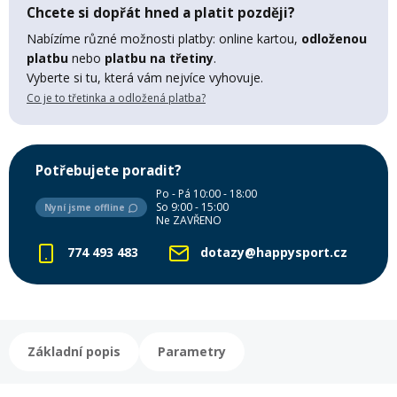
Chcete si dopřát hned a platit později?
Mazání a čištění
Páteřáky
Nabízíme různé možnosti platby: online kartou,
odloženou
platbu
nebo
platbu na třetiny
.
Vyberte si tu, která vám nejvíce vyhovuje.
Zabezpečení
Ostatní
Co je to třetinka a odložená platba?
Brašny, košíky a nosiče
Vložky do bot
Potřebujete poradit?
Po - Pá 10:00 - 18:00
Pumpičky a pumpy
So 9:00 - 15:00
Nyní jsme offline
Náhradní díly
Ne ZAVŘENO
774 493 483
dotazy@happysport.cz
Nářadí pro kola
Boby a kluzáky
Blatníky
Základní popis
Parametry
Řetězy