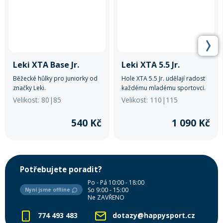
Leki XTA Base Jr.
Leki XTA 5.5 Jr.
Běžecké hůlky pro juniorky od
Hole XTA 5.5 Jr. udělají radost
značky Leki.
každému mladému sportovci.
Velikost: 80|85
Velikost: 110|115
540 Kč
1 090 Kč
Potřebujete poradit?
Po - Pá 10:00 - 18:00
So 9:00 - 15:00
Nyní jsme offline
Ne ZAVŘENO
774 493 483
dotazy@happysport.cz