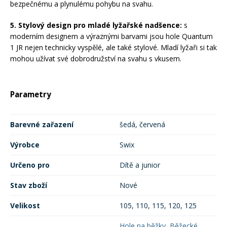
bezpečnému a plynulému pohybu na svahu.
5. Stylový design pro mladé lyžařské nadšence:
s
moderním designem a výraznými barvami jsou hole Quantum
1 JR nejen technicky vyspělé, ale také stylové. Mladí lyžaři si tak
mohou užívat své dobrodružství na svahu s vkusem.
Parametry
Barevné zařazení
šedá, červená
Výrobce
Swix
Určeno pro
Dítě a junior
Stav zboží
Nové
Velikost
105, 110, 115, 120, 125
Hole na běžky
,
Běžecké