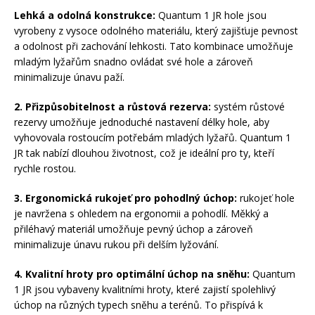
Lehká a odolná konstrukce:
Quantum 1 JR hole jsou
vyrobeny z vysoce odolného materiálu, který zajišťuje pevnost
a odolnost při zachování lehkosti. Tato kombinace umožňuje
mladým lyžařům snadno ovládat své hole a zároveň
minimalizuje únavu paží.
2. Přizpůsobitelnost a růstová rezerva:
systém růstové
rezervy umožňuje jednoduché nastavení délky hole, aby
vyhovovala rostoucím potřebám mladých lyžařů. Quantum 1
JR tak nabízí dlouhou životnost, což je ideální pro ty, kteří
rychle rostou.
3. Ergonomická rukojeť pro pohodlný úchop:
rukojeť hole
je navržena s ohledem na ergonomii a pohodlí. Měkký a
přiléhavý materiál umožňuje pevný úchop a zároveň
minimalizuje únavu rukou při delším lyžování.
4. Kvalitní hroty pro optimální úchop na sněhu:
Quantum
1 JR jsou vybaveny kvalitními hroty, které zajistí spolehlivý
úchop na různých typech sněhu a terénů. To přispívá k