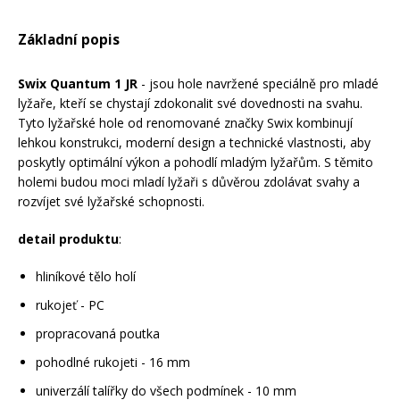
Základní popis
Rukavice na kolo
Swix Quantum 1 JR
- jsou hole navržené speciálně pro mladé
lyžaře, kteří se chystají zdokonalit své dovednosti na svahu.
Tyto lyžařské hole od renomované značky Swix kombinují
lehkou konstrukci, moderní design a technické vlastnosti, aby
poskytly optimální výkon a pohodlí mladým lyžařům. S těmito
holemi budou moci mladí lyžaři s důvěrou zdolávat svahy a
rozvíjet své lyžařské schopnosti.
detail produktu
:
hliníkové tělo holí
rukojeť - PC
propracovaná poutka
pohodlné rukojeti - 16 mm
univerzálí talířky do všech podmínek - 10 mm