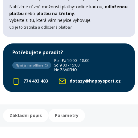
Lyžařské rukavice
Rukavice na běžky
Snowboardové vázání
Skialpové boty
Kukly a uši
Nabízíme různé možnosti platby: online kartou,
odloženou
Plavání
platbu
nebo
platbu na třetiny
.
Gripy
Kalhoty
Vyberte si tu, která vám nejvíce vyhovuje.
Lyžařské vázání
Vázání na běžky
Snowboardové rukavice
Skialpové vázání
Oblečení
Co je to třetinka a odložená platba?
Stojánky
Doplňky
Sjezdové hole
Doplňky na běžky
Snowboardové náhradní díly
Skialpové hole
Lyžařské hole
Potřebujete poradit?
Po - Pá 10:00 - 18:00
Zvonky a houkačky
So 9:00 - 15:00
Nyní jsme offline
Brýle na běžky
Snowboardové doplňky
Skialpové rukavice
Péče o skluznici a hrany
Ne ZAVŘENO
774 493 483
dotazy@happysport.cz
Světla
Skialpové doplňky
Vaky, tašky a batohy
Lepení a opravné sady
Skialpové pásy
Dárkové poukazy
Základní popis
Parametry
Pláště a duše
Sněžnice
Brusle