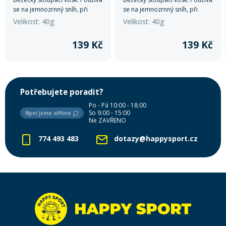
se na jemnozrnný sníh, při
se na jemnozrnný sníh, při
teplotě -3°C až -10°C.
teplotě -0°C a vyšší .
Velikost: 40g
Velikost: 40g
139 Kč
139 Kč
Potřebujete poradit?
Po - Pá 10:00 - 18:00
So 9:00 - 15:00
Nyní jsme offline
Ne ZAVŘENO
774 493 483
dotazy@happysport.cz