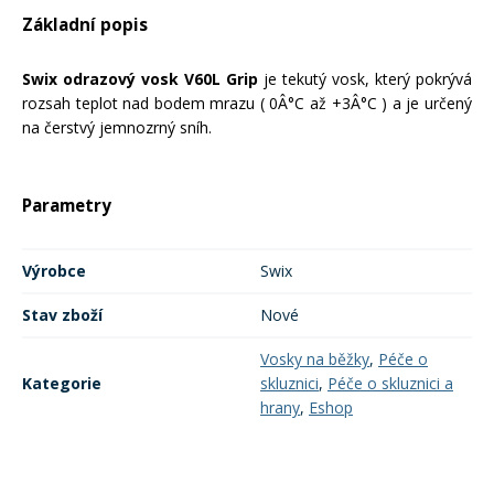
Základní popis
Mazání a čištění
Páteřáky
Swix odrazový vosk V60L Grip
je tekutý vosk, který pokrývá
Zabezpečení
rozsah teplot nad bodem mrazu ( 0Â°C až +3Â°C ) a je určený
Ostatní
na čerstvý jemnozrný sníh.
Brašny, košíky a nosiče
Vložky do bot
Parametry
Pumpičky a pumpy
Náhradní díly
Výrobce
Swix
Stav zboží
Nové
Nářadí pro kola
Boby a kluzáky
Vosky na běžky
,
Péče o
Kategorie
skluznici
,
Péče o skluznici a
Blatníky
hrany
,
Eshop
Řetězy