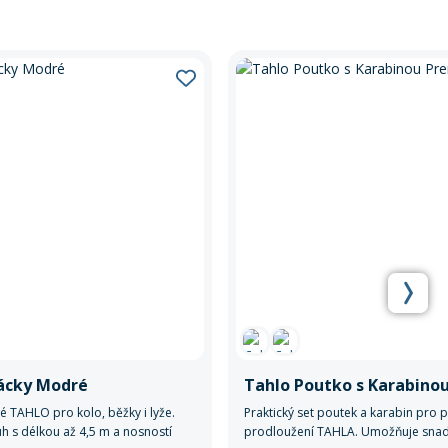
ácky Modré
né TAHLO pro kolo, běžky i lyže.
Praktický set poutek a karabin pro p
 s délkou až 4,5 m a nosností
prodloužení TAHLA. Umožňuje snadn