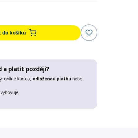
t do košíku
 a platit později?
: online kartou,
odloženou platbu
nebo
 vyhovuje.