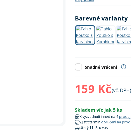
Zobrazit vš
bruslení
panely
Vesty
Skejty a koloběžky
Pásky
Skialpinismus
Oblečení
Frisbee a jiné
Sluneční brýle
Doplňky
Barevné varianty
Zobrazit vš
Powerbanky a solární
Plavání
panely
Zobrazit vš
Zobrazit vš
Snadné vrácení
159 Kč
(vč. DPH
Skladem víc jak 5 ks
K vyzvednutí ihned na 4
prodej
Zjistit termín
doručení na prod
Úterý 11. 8. u vás