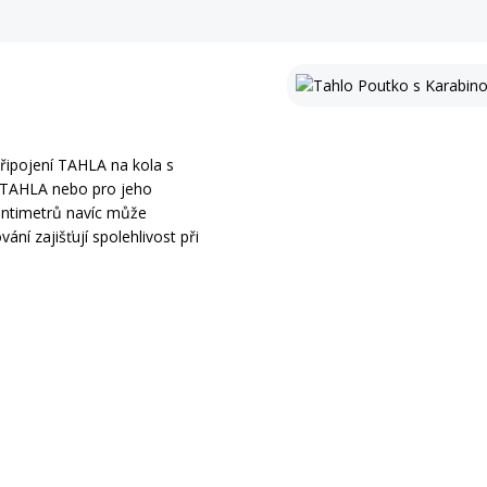
řipojení TAHLA na kola s
vě TAHLA nebo pro jeho
centimetrů navíc může
ání zajišťují spolehlivost při