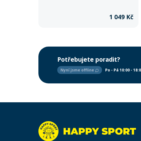
přes 800 kg. Lehký, skladný a extrémně odolný –
ideální na každé dobrodružství.
1 049 Kč
Potřebujete poradit?
Nyní jsme offline
Po - Pá 10:00 - 18: