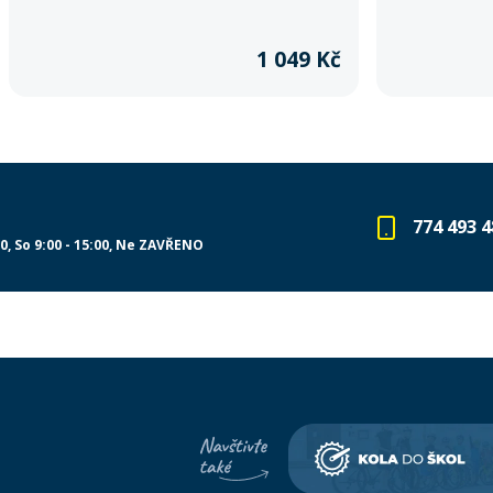
přes 800 kg. Lehký, skladný a extrémně odolný –
přes 800 kg. Le
ideální na každé dobrodružství.
ideální na každ
1 049 Kč
774 493 4
00
So 9:00 - 15:00
Ne ZAVŘENO