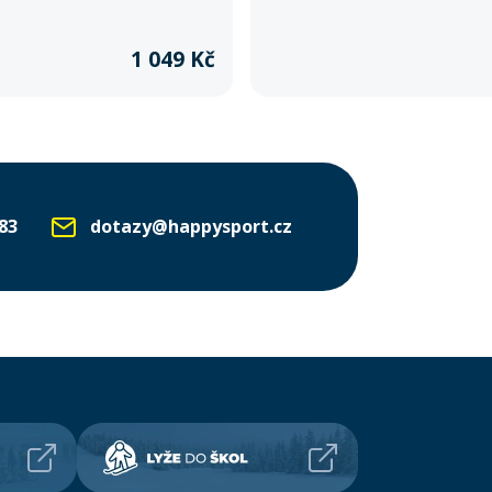
hký, skladný a extrémně odolný –
variabilní využití při sportu. Odoln
é dobrodružství.
zajišťuje spolehlivost při každém pou
1 049 Kč
83
dotazy@happysport.cz