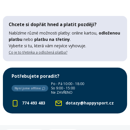
Mazání a čištění
Páteřáky
Chcete si dopřát hned a platit později?
Zabezpečení
Ostatní
Nabízíme různé možnosti platby: online kartou,
odloženou
platbu
nebo
platbu na třetiny
.
Vyberte si tu, která vám nejvíce vyhovuje.
Brašny, košíky a nosiče
Vložky do bot
Co je to třetinka a odložená platba?
Pumpičky a pumpy
Náhradní díly
Potřebujete poradit?
Po - Pá 10:00 - 18:00
Nářadí pro kola
So 9:00 - 15:00
Nyní jsme offline
Boby a kluzáky
Ne ZAVŘENO
774 493 483
dotazy@happysport.cz
Blatníky
Řetězy