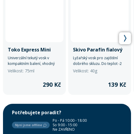
Toko Express Mini
Skivo Parafín fialový
Univerzální tekutý vosk v
Lyžařský vosk pro zajištění
kompaktním balení, vhodný
dobrého skluzu. Do teplot -2
pro všechny teploty a druhy
až +2.
Velikost: 75ml
Velikost: 40g
sněhu.
290 Kč
139 Kč
Potřebujete poradit?
Po - Pá 10:00 - 18:00
So 9:00 - 15:00
Nyní jsme offline
Ne ZAVŘENO