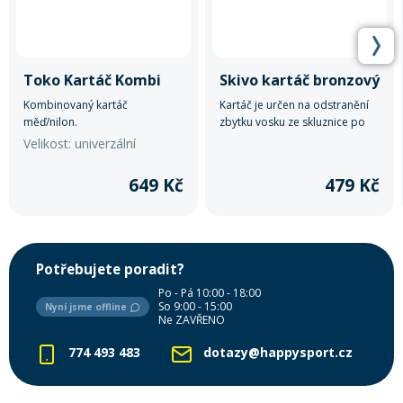
Toko Kartáč Kombi
Skivo kartáč bronzový
Kombinovaný kartáč
Kartáč je určen na odstranění
měď/nilon.
zbytku vosku ze skluznice po
použití škrabky.
Velikost: univerzální
649 Kč
479 Kč
Potřebujete poradit?
Po - Pá 10:00 - 18:00
So 9:00 - 15:00
Nyní jsme offline
Ne ZAVŘENO
774 493 483
dotazy@happysport.cz