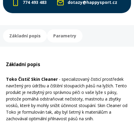
774 493 483
dotazy@happysport.cz
Rukavice na kolo
Základní popis
Parametry
Základní popis
Toko Čistič Skin Cleaner
- specializovaný čisticí prostředek
navržený pro údržbu a čištění stoupacích pásů na lyžích. Tento
produkt je nezbytný pro správnou péči o vaše lyže s pásy,
protože pomáhá odstraňovat nečistoty, mastnotu a zbytky
vosků, které by mohly snížit účinnost stoupání. Skin Cleaner od
Toko je formulován tak, aby byl šetrný k materiálům a
zachovával optimální přilnavost pásů na sníh.