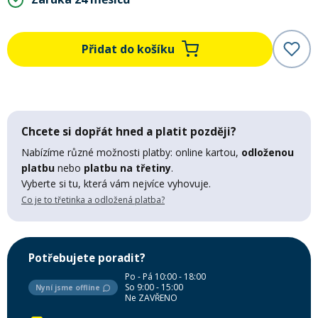
Mazání a čištění
Páteřáky
Přidat do košíku
Zabezpečení
Ostatní
Brašny, košíky a nosiče
Vložky do bot
Chcete si dopřát hned a platit později?
Nabízíme různé možnosti platby: online kartou,
odloženou
Pumpičky a pumpy
platbu
nebo
platbu na třetiny
.
Náhradní díly
Vyberte si tu, která vám nejvíce vyhovuje.
Co je to třetinka a odložená platba?
Nářadí pro kola
Boby a kluzáky
Blatníky
Potřebujete poradit?
Po - Pá 10:00 - 18:00
So 9:00 - 15:00
Nyní jsme offline
Ne ZAVŘENO
Řetězy