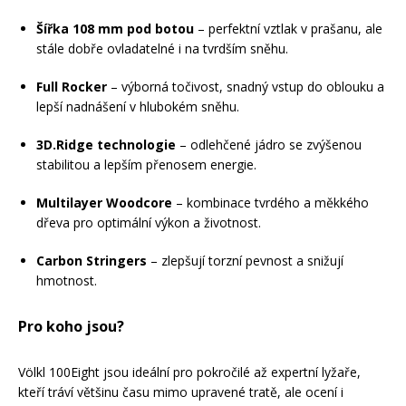
Šířka 108 mm pod botou
– perfektní vztlak v prašanu, ale
stále dobře ovladatelné i na tvrdším sněhu.
Full Rocker
– výborná točivost, snadný vstup do oblouku a
lepší nadnášení v hlubokém sněhu.
3D.Ridge technologie
– odlehčené jádro se zvýšenou
stabilitou a lepším přenosem energie.
Multilayer Woodcore
– kombinace tvrdého a měkkého
dřeva pro optimální výkon a životnost.
Carbon Stringers
– zlepšují torzní pevnost a snižují
hmotnost.
Pro koho jsou?
Völkl 100Eight jsou ideální pro pokročilé až expertní lyžaře,
kteří tráví většinu času mimo upravené tratě, ale ocení i