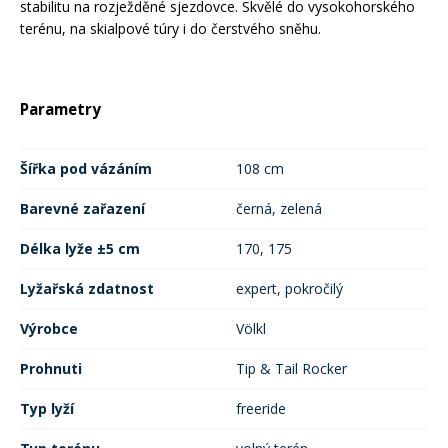
stabilitu na rozježděné sjezdovce. Skvělé do vysokohorského
terénu, na skialpové túry i do čerstvého sněhu.
Parametry
Šířka pod vázáním
108 cm
Barevné zařazení
černá, zelená
Délka lyže ±5 cm
170, 175
Lyžařská zdatnost
expert, pokročilý
Výrobce
Völkl
Prohnuti
Tip & Tail Rocker
Typ lyží
freeride