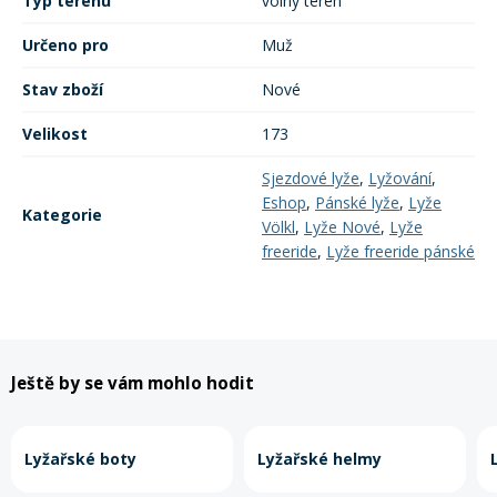
Typ terénu
volný terén
Určeno pro
Muž
Stav zboží
Nové
Velikost
173
Sjezdové lyže
,
Lyžování
,
Eshop
,
Pánské lyže
,
Lyže
Kategorie
Völkl
,
Lyže Nové
,
Lyže
freeride
,
Lyže freeride pánské
Ještě by se vám mohlo hodit
Lyžařské boty
Lyžařské helmy