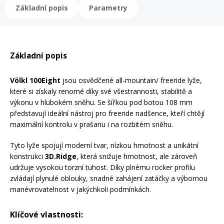
Základní popis
Parametry
Rukavice na kolo
Základní popis
Völkl 100Eight
jsou osvědčené all-mountain/ freeride lyže,
které si získaly renomé díky své všestrannosti, stabilitě a
výkonu v hlubokém sněhu. Se šířkou pod botou 108 mm
představují ideální nástroj pro freeride nadšence, kteří chtějí
maximální kontrolu v prašanu i na rozbitém sněhu.
Tyto lyže spojují moderní tvar, nízkou hmotnost a unikátní
konstrukci
3D.Ridge
, která snižuje hmotnost, ale zároveň
udržuje vysokou torzní tuhost. Díky plnému rocker profilu
zvládají plynulé oblouky, snadné zahájení zatáčky a výbornou
manévrovatelnost v jakýchkoli podmínkách.
Klíčové vlastnosti: