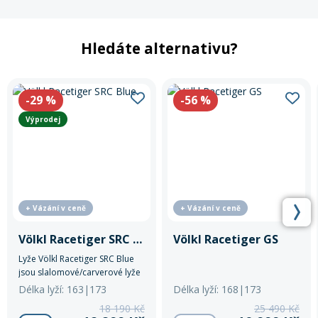
Hledáte alternativu?
-29
%
-56
%
Výprodej
+ Vázání v ceně
+ Vázání v ceně
Völkl Racetiger SRC Blue
Völkl Racetiger GS
Lyže Völkl Racetiger SRC Blue
jsou slalomové/carverové lyže
pro pokročilé lyžaře.
Délka lyží: 163|173
Délka lyží: 168|173
18 190 Kč
25 490 Kč