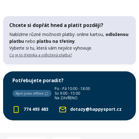
Mazání a čištění
Páteřáky
Chcete si dopřát hned a platit později?
Zabezpečení
Ostatní
Nabízíme různé možnosti platby: online kartou,
odloženou
platbu
nebo
platbu na třetiny
.
Vyberte si tu, která vám nejvíce vyhovuje.
Brašny, košíky a nosiče
Vložky do bot
Co je to třetinka a odložená platba?
Pumpičky a pumpy
Náhradní díly
Potřebujete poradit?
Po - Pá 10:00 - 18:00
Nářadí pro kola
So 9:00 - 15:00
Nyní jsme offline
Boby a kluzáky
Ne ZAVŘENO
774 493 483
dotazy@happysport.cz
Blatníky
Řetězy