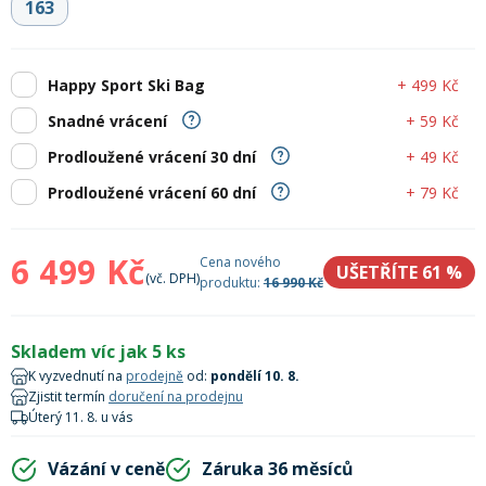
163
Lyžařské rukavice
Rukavice na běžky
Snowboardové vázání
Skialpové boty
Kukly a uši
Plavání
Gripy
Kalhoty
Lyžařské vázání
Vázání na běžky
Snowboardové rukavice
Skialpové vázání
Oblečení
+ 499 Kč
Happy Sport Ski Bag
+ 59 Kč
Snadné vrácení
Stojánky
Doplňky
+ 49 Kč
Prodloužené vrácení 30 dní
Sjezdové hole
Doplňky na běžky
Snowboardové náhradní díly
Skialpové hole
Lyžařské hole
+ 79 Kč
Prodloužené vrácení 60 dní
Zvonky a houkačky
Brýle na běžky
Snowboardové doplňky
Skialpové rukavice
Péče o skluznici a hrany
6 499 Kč
Cena nového
UŠETŘÍTE 61
%
(vč. DPH)
produktu:
16 990 Kč
Světla
Skialpové doplňky
Vaky, tašky a batohy
Skladem víc jak 5 ks
Lepení a opravné sady
K vyzvednutí na
prodejně
od:
pondělí 10. 8.
Skialpové pásy
Dárkové poukazy
Zjistit termín
doručení na prodejnu
Úterý 11. 8. u vás
Pláště a duše
Sněžnice
Brusle
Vázání v ceně
Záruka 36 měsíců