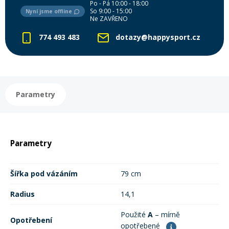
Po - Pá 10:00 - 18:00
So 9:00 - 15:00
Nyní jsme offline
Ne ZAVŘENO
Rukavice na kolo
774 493 483
dotazy@happysport.cz
Parametry
Parametry
Šířka pod vázáním
79 cm
Radius
14,1
Použité
A
– mírně
Opotřebení
opotřebené