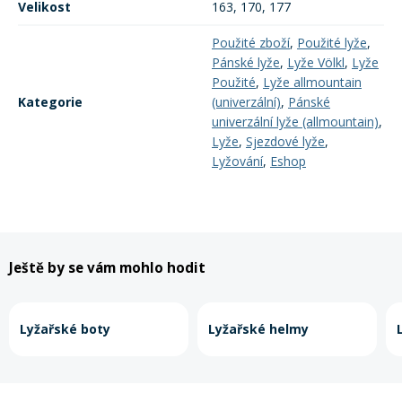
Velikost
163, 170, 177
Použité zboží
,
Použité lyže
,
Pánské lyže
,
Lyže Völkl
,
Lyže
Použité
,
Lyže allmountain
Kategorie
(univerzální)
,
Pánské
univerzální lyže (allmountain)
,
Lyže
,
Sjezdové lyže
,
Lyžování
,
Eshop
Ještě by se vám mohlo hodit
Lyžařské boty
Lyžařské helmy