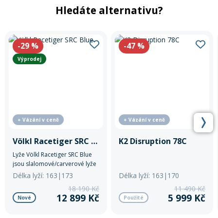
Hledáte alternativu?
-29
%
-47
%
Výprodej
+ Vázání v ceně
+ Vázání v ceně
Völkl Racetiger SRC Blue
K2 Disruption 78C
Lyže Völkl Racetiger SRC Blue
jsou slalomové/carverové lyže
pro pokročilé lyžaře.
Délka lyží: 163|173
Délka lyží: 163|170
18 190 Kč
11 490 Kč
12 899 Kč
5 999 Kč
Nové
Použité