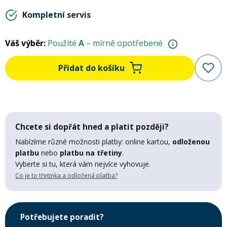
Mazání a čištění
Kompletní servis
Páteřáky
Váš výběr:
Použité
A
– mírně opotřebené
Zabezpečení
Ostatní
Přidat do košíku
Brašny, košíky a nosiče
Vložky do bot
Pumpičky a pumpy
Náhradní díly
Chcete si dopřát hned a platit později?
Nabízíme různé možnosti platby: online kartou,
odloženou
Nářadí pro kola
platbu
nebo
platbu na třetiny
.
Boby a kluzáky
Vyberte si tu, která vám nejvíce vyhovuje.
Co je to třetinka a odložená platba?
Blatníky
Potřebujete poradit?
Řetězy