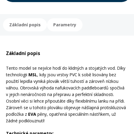
Rukavice na kolo
Základní popis
Parametry
Základní popis
Tento model se nejvíce hodí do klidných a stojatých vod. Díky
technologii
MSL
, kdy jsou vrstvy PVC k sobě lisovány bez
použití lepidla vyniká plovák větší tuhostí a zároveň nízkou
váhou. Obrovská výhoda nafukovacích paddleboardů spočívá
v jejich nenáročnosti na přepravu a perfektní skladnosti.
Osobní věci si lehce připoutáte díky flexibilnímu lanku na přídi.
Zároveň se u tohoto plováku objevuje nášlapná protiskluzová
podložka z
EVA
pěny, opatřená speciálním nástřikem, už
žádné podklouznutí!
Technické parametry: