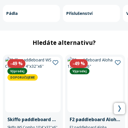
Pádla
Příslušenství
Hledáte alternativu?
-49
%
-49
%
Výprodej
Výprodej
DOPORUČUJEME
Skiffo paddleboard WS Combo 10'4''x32''x6''
F2 paddleboard Aloha 12'2"x33"x6"
Skiffo WS Combo 10'4''x32''x6''
F2 paddleboard Aloha