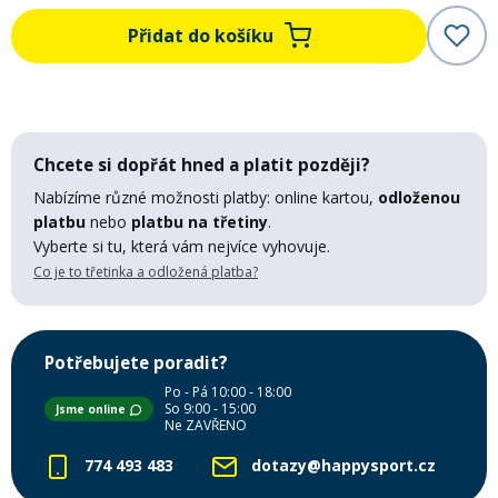
Mazání a čištění
Přidat do košíku
Páteřáky
Zabezpečení
Ostatní
Chcete si dopřát hned a platit později?
Brašny, košíky a nosiče
Vložky do bot
Nabízíme různé možnosti platby: online kartou,
odloženou
platbu
nebo
platbu na třetiny
.
Vyberte si tu, která vám nejvíce vyhovuje.
Pumpičky a pumpy
Náhradní díly
Co je to třetinka a odložená platba?
Nářadí pro kola
Boby a kluzáky
Potřebujete poradit?
Po - Pá 10:00 - 18:00
Blatníky
So 9:00 - 15:00
Jsme online
Ne ZAVŘENO
774 493 483
dotazy@happysport.cz
Řetězy