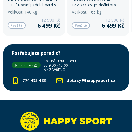
je nafukovací paddleboard s
12'2"x33"x6" je ideální pro
nosností do 140 kg.
zábavu i sportovní použití na
Velikost: 140 kg
Velikost: 165 kg
vodě.
12 990 Kč
12 990 Kč
6 499 Kč
6 499 Kč
Použité
Použité
Potřebujete poradit?
Po - Pá 10:00 - 18:00
So 9:00 - 15:00
Jsme online
Ne ZAVŘENO
774 493 483
dotazy@happysport.cz