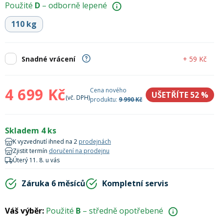
Použité
D
– odborně lepené
Lyžařské rukavice
Rukavice na běžky
Snowboardové vázání
Skialpové boty
Kukly a uši
Plavání
110 kg
Gripy
Kalhoty
Lyžařské vázání
Vázání na běžky
Snowboardové rukavice
Skialpové vázání
Oblečení
+ 59 Kč
Snadné vrácení
Stojánky
Doplňky
Sjezdové hole
Doplňky na běžky
Snowboardové náhradní díly
Skialpové hole
Lyžařské hole
4 699 Kč
Cena nového
UŠETŘÍTE 52
%
Zvonky a houkačky
(vč. DPH)
produktu:
9 990 Kč
Brýle na běžky
Snowboardové doplňky
Skialpové rukavice
Péče o skluznici a hrany
Skladem 4 ks
Světla
Skialpové doplňky
Vaky, tašky a batohy
K vyzvednutí ihned na 2
prodejnách
Zjistit termín
doručení na prodejnu
Úterý 11. 8. u vás
Lepení a opravné sady
Skialpové pásy
Dárkové poukazy
Záruka 6 měsíců
Kompletní servis
Pláště a duše
Sněžnice
Brusle
Váš výběr:
Použité
B
– středně opotřebené