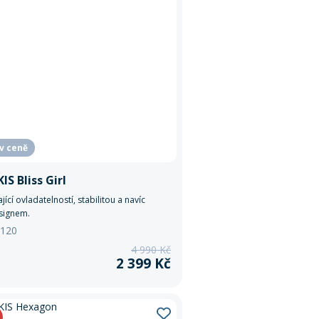
 v ceně
IS Bliss Girl
jící ovladatelností, stabilitou a navíc
signem.
 120
4 990 Kč
2 399 Kč