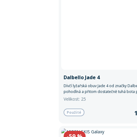
Dalbello Jade 4
Dívčí lyžařská obuv Jade 4 od značky Dalbe
pohodlná a přitom dostatečně tuhá bota 
nácvik jízdy.
Velikost: 25
Použité
-59
%