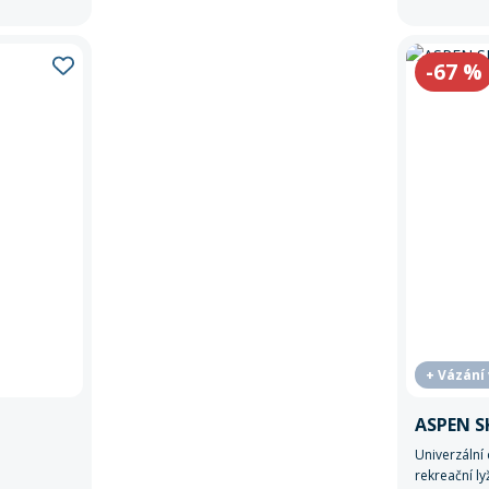
-67
%
+ Vázání
ASPEN SK
Univerzální
rekreační ly