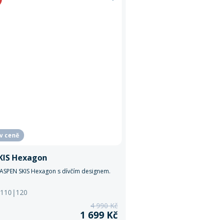
 v ceně
KIS Hexagon
 ASPEN SKIS Hexagon s dívčím designem.
: 110|120
4 990 Kč
1 699 Kč