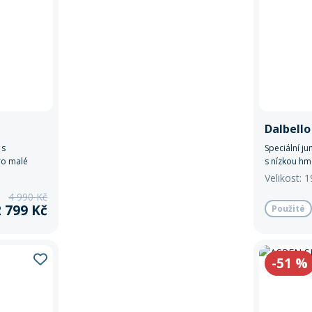
Dalbello
 s
Speciální j
ro malé
s nízkou hm
ti na
materiálu.
Velikost: 
4 990 Kč
2 799 Kč
Použité
-51
%