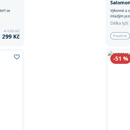
Salomon
teří se
Výkonné a s
mladým jezdc
kontrolu při
Délka lyží
4 190 Kč
1 299 Kč
Použité
-51
%