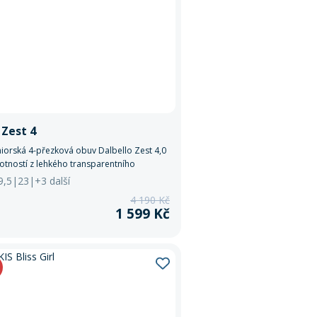
 Zest 4
uniorská 4-přezková obuv Dalbello Zest 4,0
otností z lehkého transparentního
19,5|23|+3 další
4 190 Kč
1 599 Kč