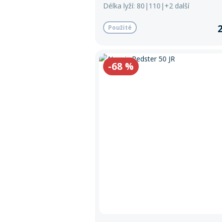
Délka lyží: 80|110|+2 další
Použité
-68
%