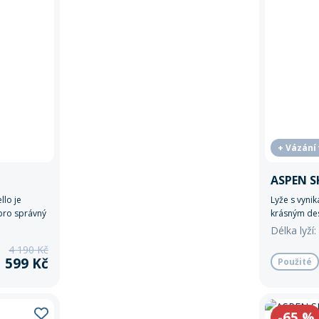
+ Vázání
ASPEN SK
llo je
Lyže s vynika
pro správný
krásným de
Délka lyží:
4 190 Kč
1 599 Kč
Použité
-65
%