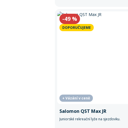
-49
%
DOPORUČUJEME
+ Vázání v ceně
Salomon QST Max JR
Juniorské rekreační lyže na sjezdovku.