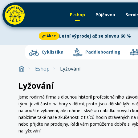
E-shop
Půjčovna
Servi
Půjčovna
Paddleboardy
Servis
Kajaky
Letní výprodej až se slevou 60 %
Akce
Cyklistika
Aktuální oznámení
2
Cyklistika
Paddleboarding
Paddleboarding
Letní výprodej až se slevou 60 %
Akce
Eshop
Lyžování
Kajaky a kanoe
Letní výprodej
je v plném proudu!
Ušetř
Dětská kola
Paddleboard
Horská 
kajacích, kanoích i dětských kolech. V nab
Lyžování
Venkovní aktivity
vybavení za skvělé ceny. Akce platí do vyp
Elektrokola
Příslušenství
Silniční
Jsme rodinná firma s dlouhou historií profesionálního závod
Letní oblečení
Zjistit více
týmu jezdí často na hory s dětmi, proto jsou dětské lyže na
na použité vybavení, ale máme i skvělou nabídku nových 
Letní doplňky
Odrážedla
Oblečení
Helmy
nabízíme také naše zkušenosti z tisíců hodin strávených na 
nebo přijďte na prodejny. Rádi vám pomůžeme dobře si vyb
Zima
na lyžování.
Doplňky na kolo
Cyklist