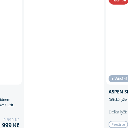
+ Vázání
ASPEN S
klidném
Dětské lyže
vně užít.
Délka lyží
9 990 Kč
3 999 Kč
Použité