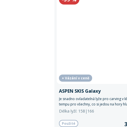
+ Vázání v ceně
ASPEN SKIS Galaxy
Je snadno ovladatelná lyže pro carving v 
tempu pro všechny, co si jedou na hory hla
Délka lyží: 158|166
Použité