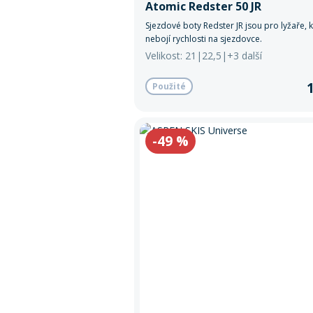
Atomic Redster 50 JR
Sjezdové boty Redster JR jsou pro lyžaře, k
nebojí rychlosti na sjezdovce.
Velikost: 21|22,5|+3 další
Použité
-49
%