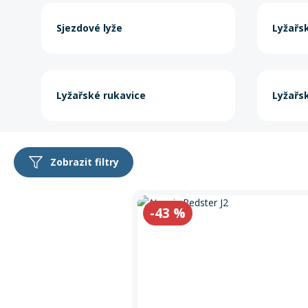
Výprodej
Sjezdové lyže
Lyžařs
Sedačky na kolo a
řidítka
Lyžařské rukavice
Lyžařs
Zobrazit filtry
Produkty
-43
%