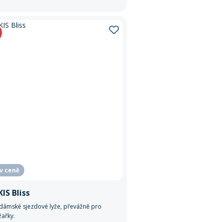
 v ceně
IS Bliss
 dámské sjezdové lyže, převážně pro
žařky.