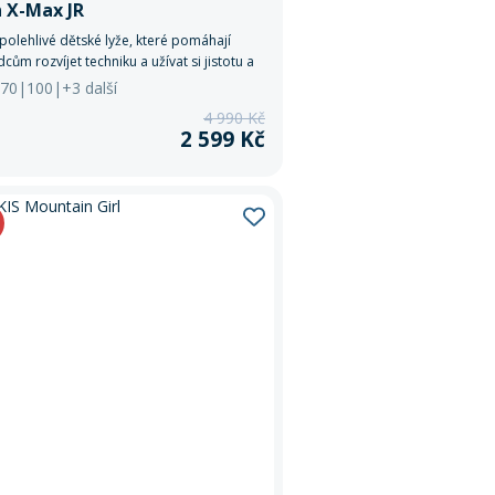
 X-Max JR
polehlivé dětské lyže, které pomáhají
ům rozvíjet techniku a užívat si jistotu a
 každé jízdě na svahu.
: 70|100|+3 další
4 990 Kč
2 599 Kč