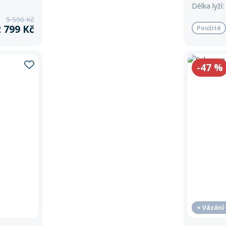
Délka lyží:
5 590 Kč
2 799 Kč
Použité
-47
%
+ Vázání