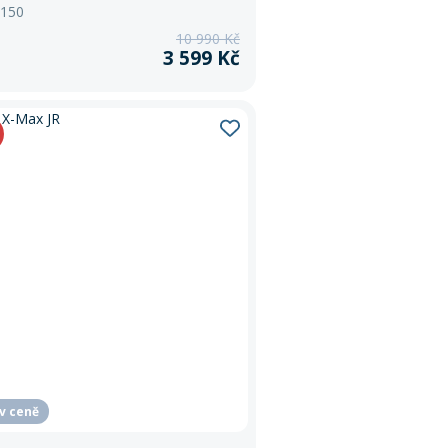
 150
10 990 Kč
3 599 Kč
 v ceně