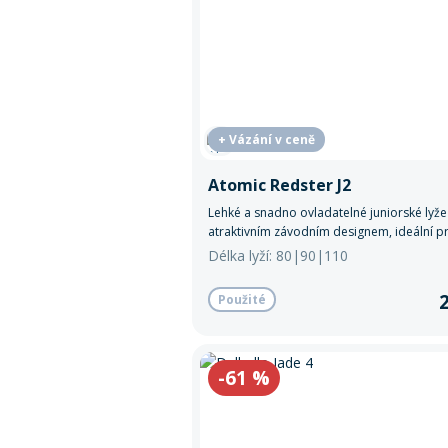
+ Vázání v ceně
Atomic Redster J2
Lehké a snadno ovladatelné juniorské lyže
atraktivním závodním designem, ideální p
lyžaře, kteří chtějí zlepšovat své dovednos
Délka lyží: 80|90|110
sjezdovce.
Použité
-61
%