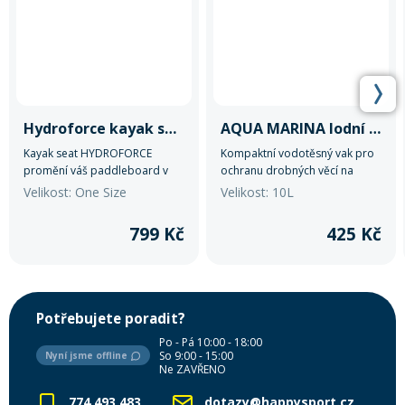
Hydroforce kayak seat
AQUA MARINA lodní vak 10L
Kayak seat HYDROFORCE
Kompaktní vodotěsný vak pro
promění váš paddleboard v
ochranu drobných věcí na
kajak.
vodě i při outdoor aktivitách.
Velikost: One Size
Velikost: 10L
Lehký, odolný a snadno
přenosný.
799 Kč
425 Kč
Potřebujete poradit?
Po - Pá 10:00 - 18:00
So 9:00 - 15:00
Nyní jsme offline
Ne ZAVŘENO
774 493 483
dotazy@happysport.cz