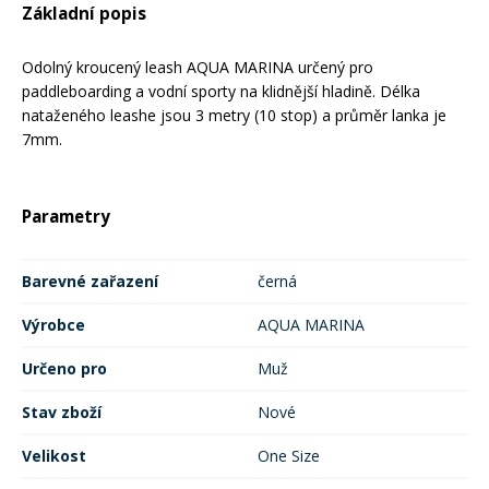
Základní popis
Rukavice na kolo
Odolný kroucený leash AQUA MARINA určený pro
paddleboarding a vodní sporty na klidnější hladině. Délka
nataženého leashe jsou 3 metry (10 stop) a průměr lanka je
7mm.
Parametry
Barevné zařazení
černá
Výrobce
AQUA MARINA
Určeno pro
Muž
Stav zboží
Nové
Velikost
One Size