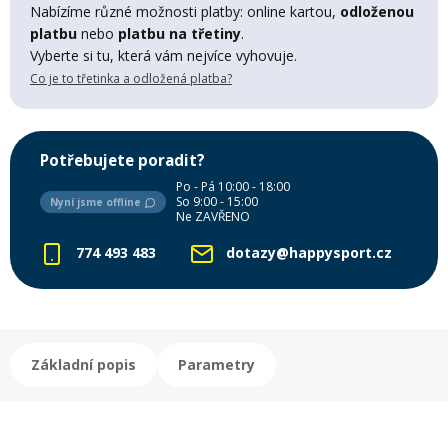
Nabízíme různé možnosti platby: online kartou,
odloženou
Mazání a čištění
platbu
nebo
platbu na třetiny
.
Páteřáky
Vyberte si tu, která vám nejvíce vyhovuje.
Co je to třetinka a odložená platba?
Zabezpečení
Ostatní
Brašny, košíky a nosiče
Potřebujete poradit?
Vložky do bot
Po - Pá 10:00 - 18:00
So 9:00 - 15:00
Nyní jsme offline
Ne ZAVŘENO
Pumpičky a pumpy
Náhradní díly
774 493 483
dotazy@happysport.cz
Nářadí pro kola
Boby a kluzáky
Blatníky
Základní popis
Parametry
Řetězy