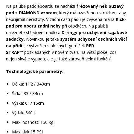
Na palubě paddleboardu se nachází
frézovaný neklouzavý
pad s DIAMOND vzorem
, který má uzavřenou strukturu, aby
Rukavice na kolo
nepřijímal nečistoty. V zadní části padu je zvýšená hrana
Kick-
pad pro oporu zadní nohy
při otočkách. Na palubě
naleznete středové madlo a
D-ringy pro uchycení kajakové
sedačky.
Novinkou je také
systém uchycení osobních věcí
na přídi
. Je vytvořen s plochých gumiček
RED
STRAP™
poskládaných v novém tvaru na větší ploše, což
nejen skvěle vypadá, ale je také zároveň velmi funkční.
Technologické parametry:
Délka: 11’2 / 340cm
Šířka: 33 / 84cm
Výška: 6" / 15cm
Výtlak: 340 l
Max. nosnost: 150 kg
Max. tlak 15 PSI