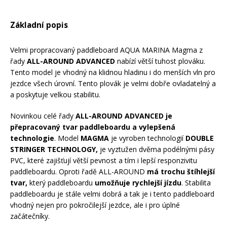
Mazání a čištění
Páteřáky
Základní popis
Zabezpečení
Velmi propracovaný paddleboard AQUA MARINA Magma z
Ostatní
řady
ALL-AROUND ADVANCED
nabízí větší tuhost plováku.
Tento model je vhodný na klidnou hladinu i do menších vln pro
Brašny, košíky a nosiče
jezdce všech úrovní. Tento plovák je velmi dobře ovladatelný a
Vložky do bot
a poskytuje velkou stabilitu.
Pumpičky a pumpy
Novinkou celé řady
ALL-AROUND ADVANCED je
Náhradní díly
přepracovaný tvar paddleboardu a vylepšená
technologie
. Model
MAGMA
je vyroben technologií
DOUBLE
Nářadí pro kola
STRINGER TECHNOLOGY,
je vyztužen dvěma podélnými pásy
Boby a kluzáky
PVC, které zajišťují větší pevnost a tím i lepší responzivitu
paddleboardu. Oproti řadě ALL-AROUND
má trochu štíhlejší
tvar,
který paddleboardu
umožňuje rychlejší jízdu
. Stabilita
Blatníky
paddleboardu je stále velmi dobrá a tak je i tento paddleboard
vhodný nejen pro pokročilejší jezdce, ale i pro úplné
začátečníky.
Řetězy