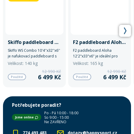
Skiffo paddleboard WS Combo 10'4''x32''x6''
F2 paddleboard Aloha 12'2"x33"x6"
Skiffo WS Combo 10'4''x32''x6''
F2 paddleboard Aloha
je nafukovací paddleboard s
12'2"x33"x6" je ideální pro
nosností do 140 kg.
zábavu i sportovní použití na
Velikost: 140 kg
Velikost: 165 kg
vodě.
12 990 Kč
12 990 Kč
6 499 Kč
6 499 Kč
Použité
Použité
Potřebujete poradit?
Po - Pá 10:00 - 18:00
So 9:00 - 15:00
Jsme online
Ne ZAVŘENO
774 493 483
dotazy@happysport.cz