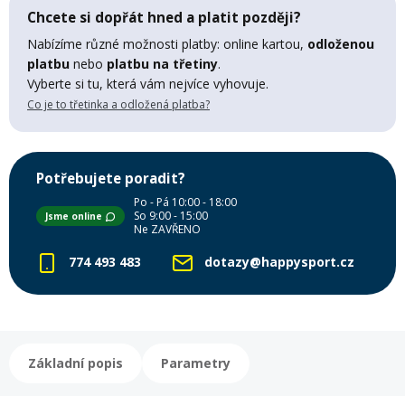
Lyžařské rukavice
Rukavice na běžky
Snowboardové vázání
Skialpové boty
Kukly a uši
Chcete si dopřát hned a platit později?
Plavání
Nabízíme různé možnosti platby: online kartou,
odloženou
Gripy
Kalhoty
platbu
nebo
platbu na třetiny
.
Lyžařské vázání
Vázání na běžky
Snowboardové rukavice
Skialpové vázání
Oblečení
Vyberte si tu, která vám nejvíce vyhovuje.
Co je to třetinka a odložená platba?
Stojánky
Doplňky
Sjezdové hole
Doplňky na běžky
Snowboardové náhradní díly
Skialpové hole
Lyžařské hole
Potřebujete poradit?
Zvonky a houkačky
Brýle na běžky
Snowboardové doplňky
Skialpové rukavice
Péče o skluznici a hrany
Po - Pá 10:00 - 18:00
So 9:00 - 15:00
Jsme online
Ne ZAVŘENO
Světla
Skialpové doplňky
Vaky, tašky a batohy
774 493 483
dotazy@happysport.cz
Lepení a opravné sady
Skialpové pásy
Dárkové poukazy
Základní popis
Parametry
Pláště a duše
Sněžnice
Brusle